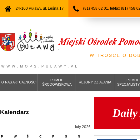
24-100 Puławy, ul. Leśna 17
(81) 458 62 01, tel/fax (81) 458 6
POMOC
POMOC
O NAS AKTUALNOŚCI
REJONY DZIAŁANIA
ŚRODOWISKOWA
SPECJALIST
Daily
Kalendarz
luty 2026
P
W
Ś
C
P
S
N