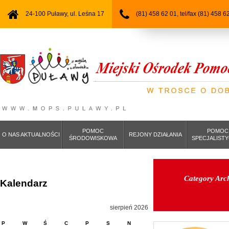
24-100 Puławy, ul. Leśna 17
(81) 458 62 01, tel/fax (81) 458 6
POMOC
POMOC
O NAS AKTUALNOŚCI
REJONY DZIAŁANIA
ŚRODOWISKOWA
SPECJALIST
Category Arc
Kalendarz
sierpień 2026
P
W
Ś
C
P
S
N