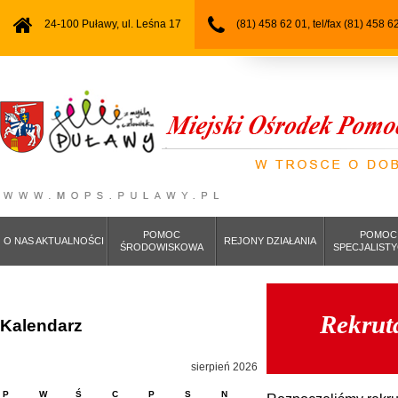
24-100 Puławy, ul. Leśna 17
(81) 458 62 01, tel/fax (81) 458 6
POMOC
POMOC
O NAS AKTUALNOŚCI
REJONY DZIAŁANIA
ŚRODOWISKOWA
SPECJALIST
Rekrut
Kalendarz
sierpień 2026
P
W
Ś
C
P
S
N