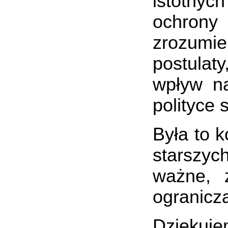
istotnyc
ochrony
zrozumie
postulat
wpływ na
polityce 
Była to 
starszyc
ważne, 
ogranicz
Dziękuj