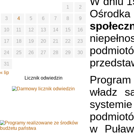
W dniu 15
1
2
Ośrodka
3
4
5
6
7
8
9
społecz
10
11
12
13
14
15
16
niepełno
17
18
19
20
21
22
23
podmiot
24
25
26
27
28
29
30
przedsta
31
« lip
Program 
Licznik odwiedzin
władz s
system
podmiotó
w Puław