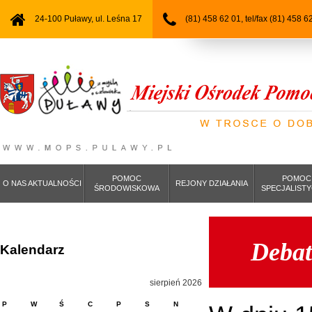
24-100 Puławy, ul. Leśna 17
(81) 458 62 01, tel/fax (81) 458 6
POMOC
POMOC
O NAS AKTUALNOŚCI
REJONY DZIAŁANIA
ŚRODOWISKOWA
SPECJALIST
Debat
Kalendarz
sierpień 2026
P
W
Ś
C
P
S
N