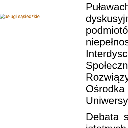
Puławac
dyskusy
podmiot
niepełn
Interdy
Społec
Rozwiąz
Ośrodka
Uniwersy
Debata s