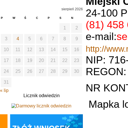
Miejski
sierpień 2026
24-100 P
P
W
Ś
C
P
S
N
(81) 458
1
2
e-mail:
se
3
4
5
6
7
8
9
http://www
10
11
12
13
14
15
16
NIP: 716
17
18
19
20
21
22
23
REGON: 
24
25
26
27
28
29
30
31
NR KONT
« lip
Licznik odwiedzin
Mapka lo