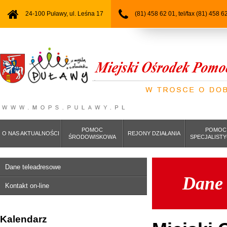
24-100 Puławy, ul. Leśna 17
(81) 458 62 01, tel/fax (81) 458 6
POMOC
POMOC
O NAS AKTUALNOŚCI
REJONY DZIAŁANIA
ŚRODOWISKOWA
SPECJALIST
Dane teleadresowe
Dane 
Kontakt on-line
Kalendarz