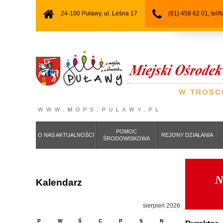
24-100 Puławy, ul. Leśna 17
(81) 458 62 01, tel/
POMOC
O NAS AKTUALNOŚCI
REJONY DZIAŁANIA
ŚRODOWISKOWA
N
Kalendarz
sierpień 2026
P
W
Ś
C
P
S
N