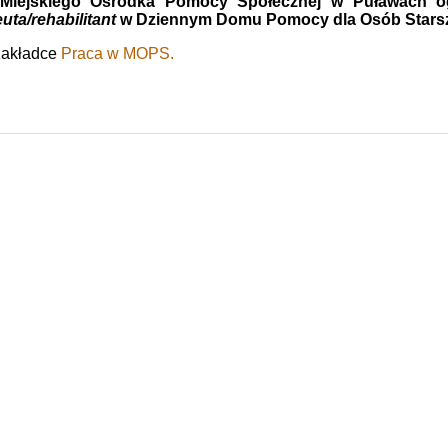
 Miejskiego Ośrodka Pomocy Społecznej w Puławach
o
euta/rehabilitant
w Dziennym Domu Pomocy dla Osób Starsz
zakładce
Praca w MOPS.