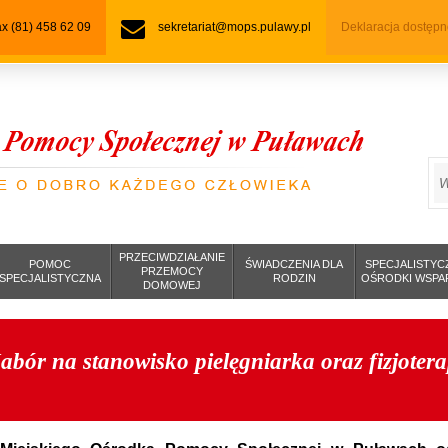
fax (81) 458 62 09
sekretariat@mops.pulawy.pl
Deklaracja dostępn
S
PRZECIWDZIAŁANIE
POMOC
ŚWIADCZENIA DLA
SPECJALISTYC
PRZEMOCY
SPECJALISTYCZNA
RODZIN
OŚRODKI WSPA
DOMOWEJ
abór na stanowisko pielęgniarka oraz fizjotera