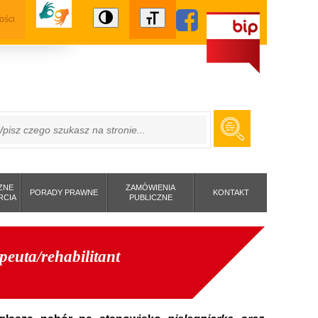
ości
ZUKAJ
ZNE
ZAMÓWIENIA
PORADY PRAWNE
KONTAKT
RCIA
PUBLICZNE
peuta/rehabilitant