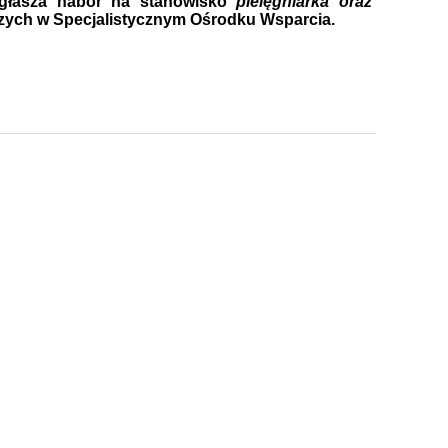
głasza nabór na stanowisko
pielęgniarka oraz
ych w Specjalistycznym Ośrodku Wsparcia.