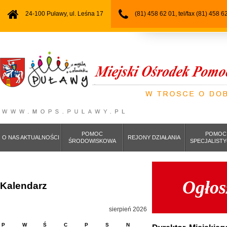
24-100 Puławy, ul. Leśna 17
(81) 458 62 01, tel/fax (81) 458 6
POMOC
POMOC
O NAS AKTUALNOŚCI
REJONY DZIAŁANIA
ŚRODOWISKOWA
SPECJALIST
Ogłos
Kalendarz
sierpień 2026
P
W
Ś
C
P
S
N