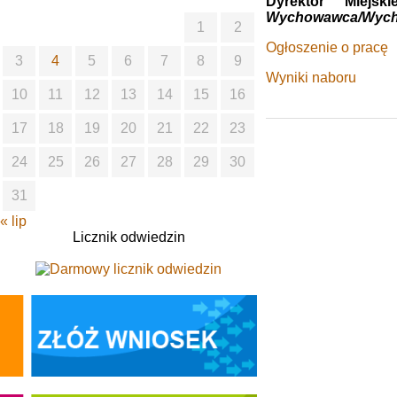
Dyrektor Miej
Wychowawca/Wych
1
2
Ogłoszenie o pracę
3
4
5
6
7
8
9
Wyniki naboru
10
11
12
13
14
15
16
17
18
19
20
21
22
23
24
25
26
27
28
29
30
31
« lip
Licznik odwiedzin