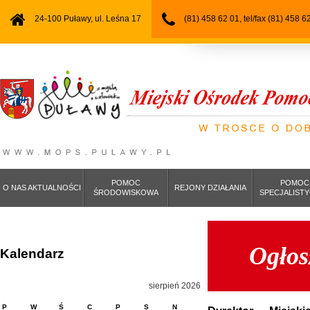
24-100 Puławy, ul. Leśna 17
(81) 458 62 01, tel/fax (81) 458 6
POMOC
POMOC
O NAS AKTUALNOŚCI
REJONY DZIAŁANIA
ŚRODOWISKOWA
SPECJALIST
Ogłos
Kalendarz
sierpień 2026
P
W
Ś
C
P
S
N