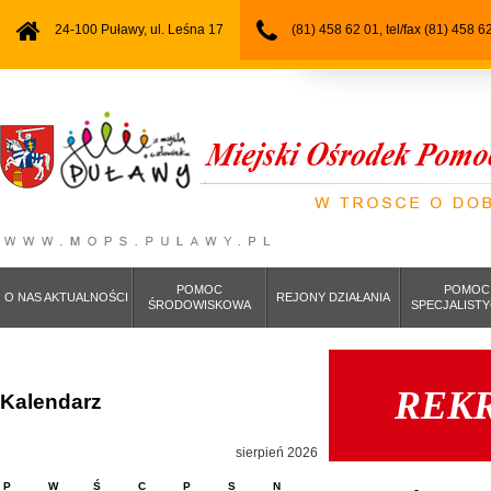
24-100 Puławy, ul. Leśna 17
(81) 458 62 01, tel/fax (81) 458 6
POMOC
POMOC
O NAS AKTUALNOŚCI
REJONY DZIAŁANIA
ŚRODOWISKOWA
SPECJALIST
REKR
Kalendarz
sierpień 2026
P
W
Ś
C
P
S
N