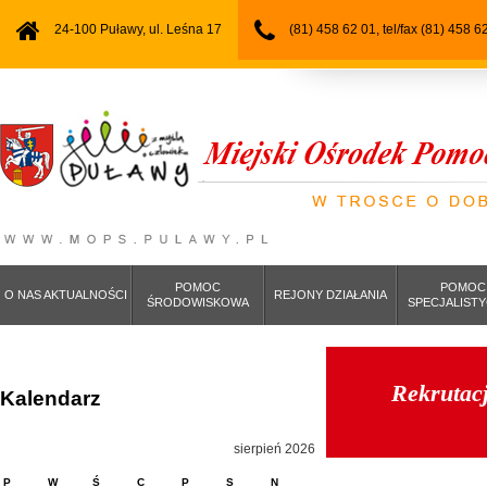
24-100 Puławy, ul. Leśna 17
(81) 458 62 01, tel/fax (81) 458 6
POMOC
POMOC
O NAS AKTUALNOŚCI
REJONY DZIAŁANIA
ŚRODOWISKOWA
SPECJALIST
Rekrutacj
Kalendarz
sierpień 2026
P
W
Ś
C
P
S
N