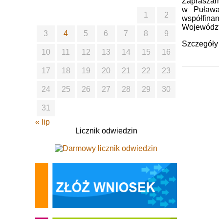
Zapraszamy
w Puława
1
2
współfina
Województ
3
4
5
6
7
8
9
Szczegóły
10
11
12
13
14
15
16
17
18
19
20
21
22
23
24
25
26
27
28
29
30
31
« lip
Licznik odwiedzin