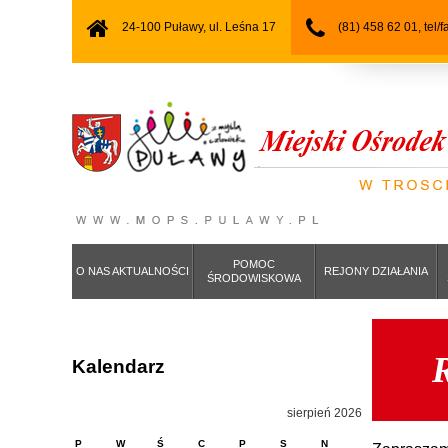
24-100 Puławy, ul. Leśna 17
(81) 458 62 01, tel/
POMOC
O NAS AKTUALNOŚCI
REJONY DZIAŁANIA
ŚRODOWISKOWA
Kalendarz
sierpień 2026
P
W
Ś
C
P
S
N