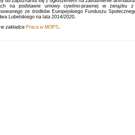
 do zapoznania się z ogłoszeniem na zatrudnienie animatora 
ch na podstawie umowy cywilno-prawnej w związku z rea
nsowanego ze środków Europejskiego Funduszu Społeczne
wa Lubelskiego na lata 2014/2020.
 w zakładce
Praca w MOPS
.