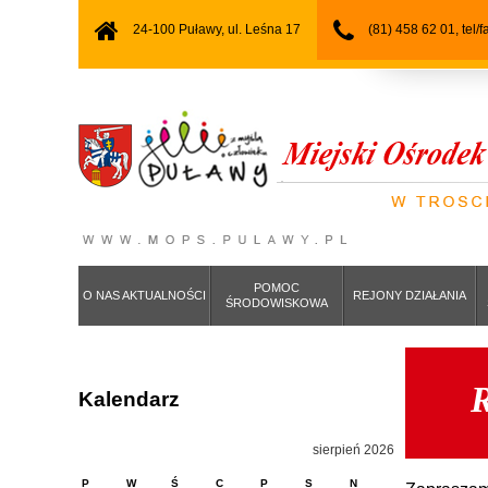
24-100 Puławy, ul. Leśna 17
(81) 458 62 01, tel/
POMOC
O NAS AKTUALNOŚCI
REJONY DZIAŁANIA
ŚRODOWISKOWA
R
Kalendarz
sierpień 2026
P
W
Ś
C
P
S
N