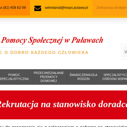
fax (81) 458 62 09
sekretariat@mops.pulawy.pl
Deklaracja dostępn
S
PRZECIWDZIAŁANIE
POMOC
ŚWIADCZENIA DLA
SPECJALISTYC
PRZEMOCY
SPECJALISTYCZNA
RODZIN
OŚRODKI WSPA
DOMOWEJ
ekrutacja na stanowisko dorad