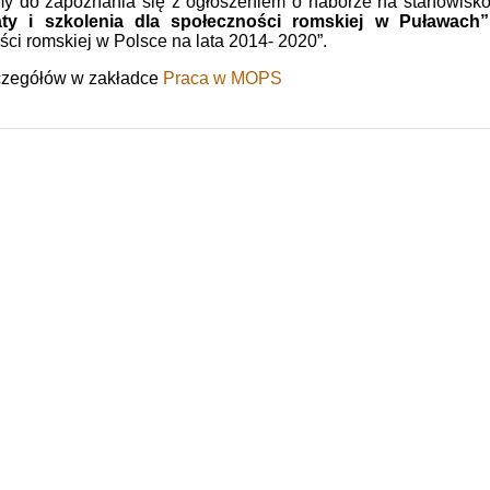
y do zapoznania się z ogłoszeniem o naborze na stanowisko
ty i szkolenia dla społeczności romskiej w Puławac
ci romskiej w Polsce na lata 2014- 2020”.
czegółów w zakładce
Praca w MOPS