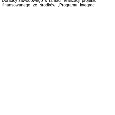
 Doradcy zawodowego w ramach realizacji projektu
h”
finansowanego ze środków „Programu Integracji