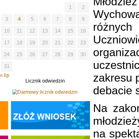
Młodzi
1
2
Wychowaw
3
4
5
6
7
8
9
różnych
10
11
12
13
14
15
16
Uczniow
17
18
19
20
21
22
23
organi
24
25
26
27
28
29
30
uczestni
31
zakresu p
« lip
Licznik odwiedzin
debacie 
Na zakoń
młodzież
na spekt