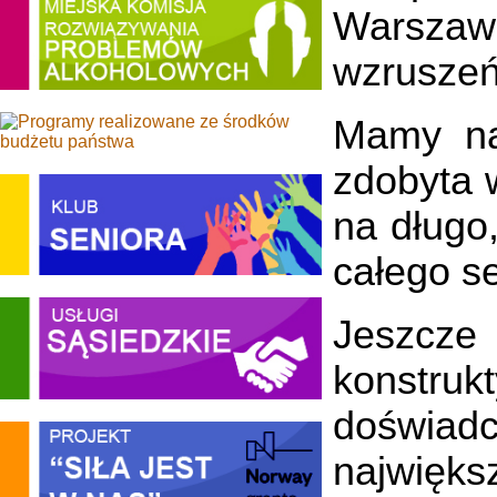
Warszaw
wzruszeń 
Mamy na
zdobyta 
na długo
całego s
Jeszcz
konstr
doświadc
najwięks