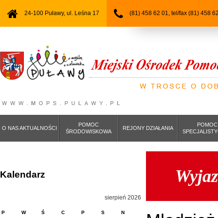
24-100 Puławy, ul. Leśna 17
(81) 458 62 01, tel/fax (81) 458 6
POMOC
POMOC
O NAS AKTUALNOŚCI
REJONY DZIAŁANIA
ŚRODOWISKOWA
SPECJALIST
Wyjaz
Kalendarz
sierpień 2026
P
W
Ś
C
P
S
N