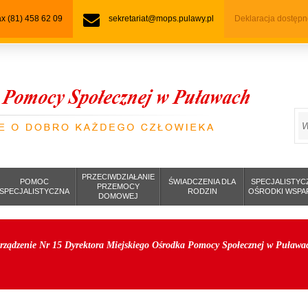
fax (81) 458 62 09
sekretariat@mops.pulawy.pl
Deklaracja dostępn
S
PRZECIWDZIAŁANIE
POMOC
ŚWIADCZENIA DLA
SPECJALISTYC
PRZEMOCY
SPECJALISTYCZNA
RODZIN
OŚRODKI WSPA
DOMOWEJ
rządzenie Nr 15 Dyrektora Miejskiego Ośrodka Pomocy Społecznej w Puławac