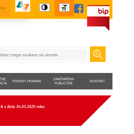
ości
ZUKAJ
ZNE
ZAMÓWIENIA
PORADY PRAWNE
KONTAKT
RCIA
PUBLICZNE
h z dnia 16.03.2020 roku