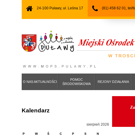
24-100 Puławy, ul. Leśna 17
(81) 458 62 01, tel/
POMOC
O NAS AKTUALNOŚCI
REJONY DZIAŁANIA
ŚRODOWISKOWA
Za
Kalendarz
sierpień 2026
P
W
Ś
C
P
S
N