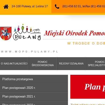
24-100 Puławy, ul. Leśna 17
(81) 458 62 01, tel/fax (81) 458 6
POMOC
POMOC
O NAS AKTUALNOŚCI
REJONY DZIAŁANIA
ŚRODOWISKOWA
SPECJALIST
Platforma przetargowa
Plan 
Plan postępowań 2020 r.
Plan postępowań 2021 r.