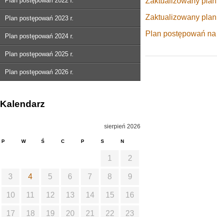
Plan postępowań 2022 r.
Zaktualizowany plan
Zaktualizowany plan
Plan postępowań 2023 r.
Plan postępowań na
Plan postępowań 2024 r.
Plan postępowań 2025 r.
Plan postępowań 2026 r.
Kalendarz
sierpień 2026
P
W
Ś
C
P
S
N
1
2
3
4
5
6
7
8
9
10
11
12
13
14
15
16
17
18
19
20
21
22
23