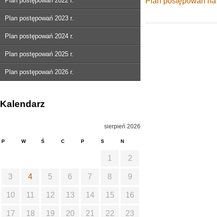
Plan postępowań 2022 r.
Plan postępowań na 
Plan postępowań 2023 r.
Plan postępowań 2024 r.
Plan postępowań 2025 r.
Plan postępowań 2026 r.
Kalendarz
sierpień 2026
P
W
Ś
C
P
S
N
1
2
3
4
5
6
7
8
9
10
11
12
13
14
15
16
17
18
19
20
21
22
23