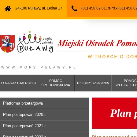
24-100 Puławy, ul. Leśna 17
(81) 458 62 01, tel/fax (81) 458 6
POMOC
POMOC
O NAS AKTUALNOŚCI
REJONY DZIAŁANIA
ŚRODOWISKOWA
SPECJALIST
Platforma przetargowa
Plan 
Plan postępowań 2020 r.
Plan postępowań 2021 r.