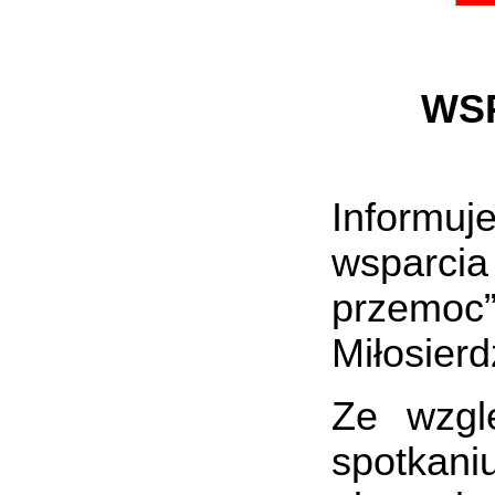
WS
Informu
wsparci
przemoc
Miłosier
Ze wzgl
spotkani