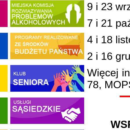
9 i 23 wr
7 i 21 pa
4 i 18 li
2 i 16 gr
Więcej i
78, MOPS
WS