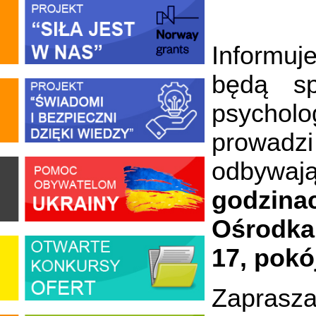
Informuj
będą sp
psycholo
prowadz
odbywa
godzina
Ośrodka
17, pokój
Zapras