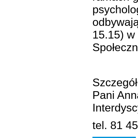
psycholo
odbywają
15.15) w
Społeczne
Szczegół
Pani Ann
Interdys
tel. 81 