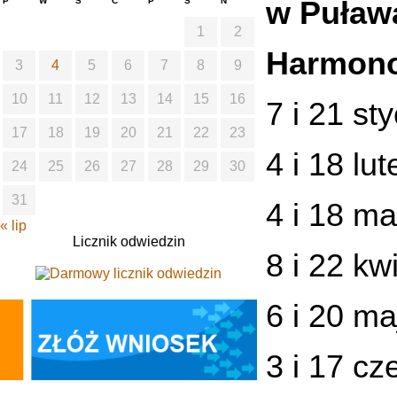
P
W
Ś
C
P
S
N
w Puława
1
2
Harmono
3
4
5
6
7
8
9
10
11
12
13
14
15
16
7 i 21 st
17
18
19
20
21
22
23
4 i 18 lu
24
25
26
27
28
29
30
31
4 i 18 ma
« lip
Licznik odwiedzin
8 i 22 kw
6 i 20 ma
3 i 17 cz