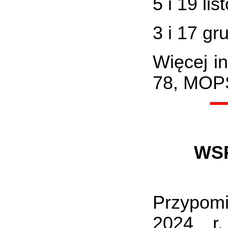
5 i 19 li
3 i 17 gr
Więcej i
78, MOPS
WS
Przypomi
2024 r