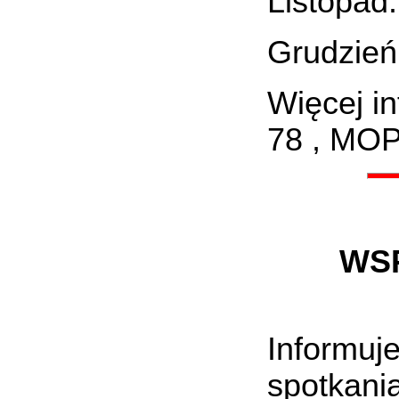
Listopad:
Grudzień:
Więcej i
78 , MOP
WS
Informu
spotkan