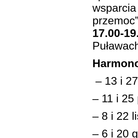
wsparci
przemoc
17.00-1
Puławach,
Harmono
– 13 i 2
– 11 i 25
– 8 i 22 
– 6 i 20 