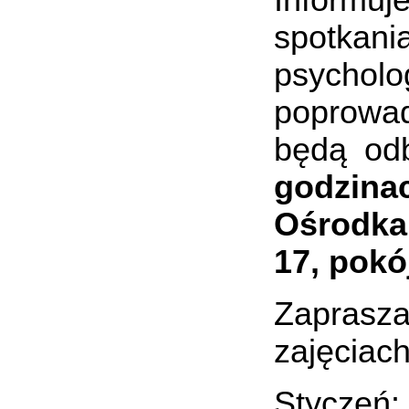
Informu
spotka
psycholo
poprowad
będą od
godzina
Ośrodka
17, pokój
Zaprasza
zajęciac
Styczeń: