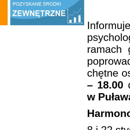
Informuj
psychol
ramach g
poprowad
chętne 
– 18.00
w Puława
Harmono