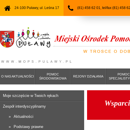
24-100 Puławy, ul. Leśna 17
(81) 458 62 01, tel/fax (81) 458 6
POMOC
POMOC
O NAS AKTUALNOŚCI
REJONY DZIAŁANIA
ŚRODOWISKOWA
SPECJALIST
Moje szczęście w Twoich rękach
Wsparci
Zespół interdyscyplinarny
Aktualności
Podstawy prawne