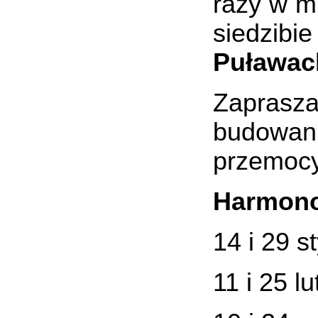
razy w m
siedzib
Puławach
Zaprasza
budowania
przemocy
Harmono
14 i 29 s
11 i 25 l