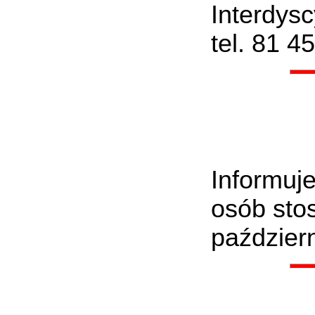
Interdys
tel. 81 
Informuj
osób sto
październ