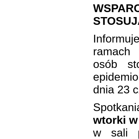
WSPAR
STOSUJ
Informu
ramach 
osób st
epidemio
dnia 23 
Spotkani
wtorki w
w sali 