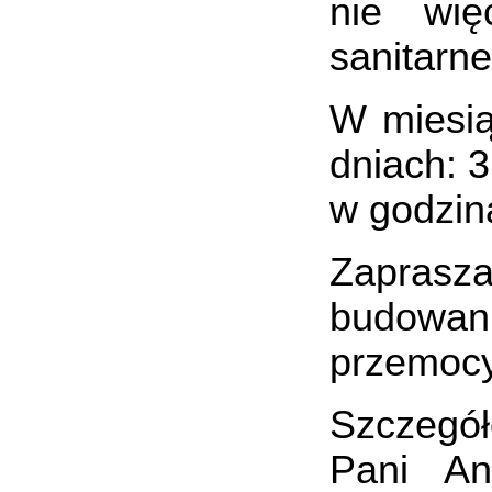
nie wi
sanitarn
W miesią
dniach: 3
w godzin
Zaprasza
budowani
przemocy
Szczegół
Pani An