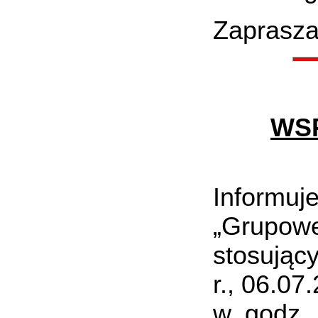
Zaprasza
WS
Informu
„Grupow
stosując
r., 06.07
w godz.