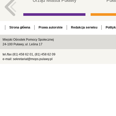
Urząd Miasta Puławy
Puła
Strona główna
Prawa autorskie
Redakcja serwisu
Polity
Miejski Ośrodek Pomocy Społecznej
24-100 Puławy, ul. Leśna 17
tel./fax (81) 458 62 01, (81) 458 62 09
e-mail: sekretariat@mops.pulawy.pl