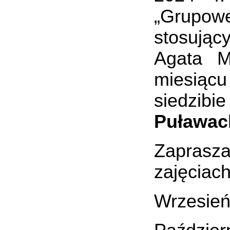
„Grupow
stosując
Agata M
miesiąc
siedzibi
Puławach
Zapras
zajęciac
Wrzesień