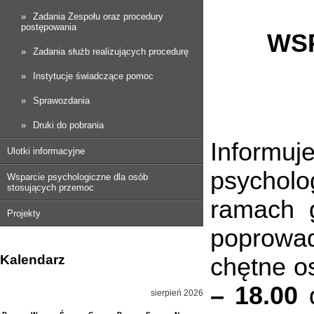
Zadania Zespołu oraz procedury
postępowania
WS
Zadania służb realizujących procedurę
Instytucje świadczące pomoc
Sprawozdania
Druki do pobrania
Informuj
Ulotki informacyjne
psychol
Wsparcie psychologiczne dla osób
stosujących przemoc
ramach g
Projekty
poprowad
Kalendarz
chętne 
– 18.00
sierpień 2026