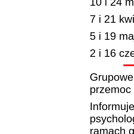
10 i 24 m
7 i 21 kw
5 i 19 ma
2 i 16 cz
Grupowe 
przemoc
Informuj
psycholo
ramach g