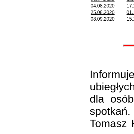
04.08.2020
17.
25.08.2020
01.
08.09.2020
15.
Informu
ubiegłyc
dla osó
spotkań
Tomasz K