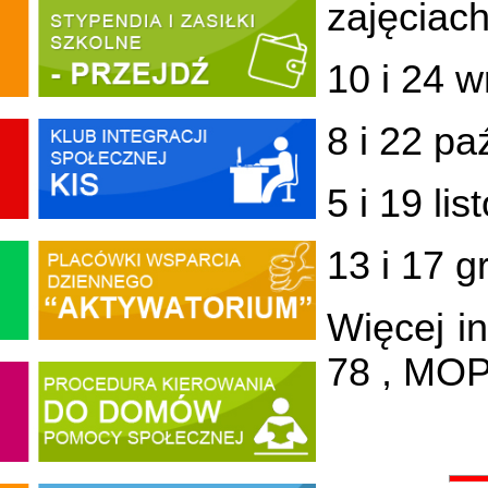
zajęciac
10 i 24 w
8 i 22 pa
5 i 19 li
13 i 17 g
Więcej i
78 , MOP