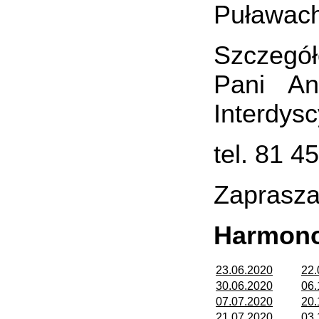
Puławach
Szczegół
Pani An
Interdys
tel. 81 
Zaprasza
Harmono
23.06.2020
22.
30.06.2020
06.
07.07.2020
20.
21.07.2020
03.