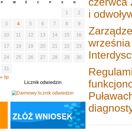
czerwca 
P
W
Ś
C
P
S
N
i odwoły
1
2
3
4
5
6
7
8
9
Zarządze
10
11
12
13
14
15
16
września
17
18
19
20
21
22
23
Interdys
24
25
26
27
28
29
30
Regulami
31
« lip
funkcjon
Licznik odwiedzin
Puławach
diagnos