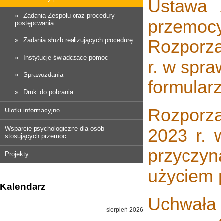
Ustawa z
Zadania Zespołu oraz procedury
przemoc
postępowania
Zadania służb realizujących procedurę
Rozporzą
Instytucje świadczące pomoc
r. w spra
Sprawozdania
formularz
Druki do pobrania
Rozporzą
Ulotki informacyjne
Wsparcie psychologiczne dla osób
2023 r. 
stosujących przemoc
przyczyn
Projekty
użyciem
Kalendarz
Uchwała 
sierpień 2026