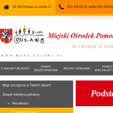
24-100 Puławy, ul. Leśna 17
(81) 458 62 01, tel/fax (81) 458 6
POMOC
POMOC
O NAS AKTUALNOŚCI
REJONY DZIAŁANIA
ŚRODOWISKOWA
SPECJALIST
Moje szczęście w Twoich rękach
Podst
Zespół interdyscyplinarny
Aktualności
Podstawy prawne