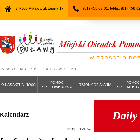
24-100 Puławy, ul. Leśna 17
(81) 458 62 01, tel/fax (81) 458 6
POMOC
POMOC
O NAS AKTUALNOŚCI
REJONY DZIAŁANIA
ŚRODOWISKOWA
SPECJALIST
Daily
Kalendarz
listopad 2024
P
W
Ś
C
P
S
N