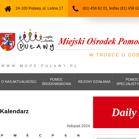
24-100 Puławy, ul. Leśna 17
(81) 458 62 01, tel/fax (81) 458 6
POMOC
POMOC
O NAS AKTUALNOŚCI
REJONY DZIAŁANIA
ŚRODOWISKOWA
SPECJALIST
Daily
Kalendarz
listopad 2024
P
W
Ś
C
P
S
N