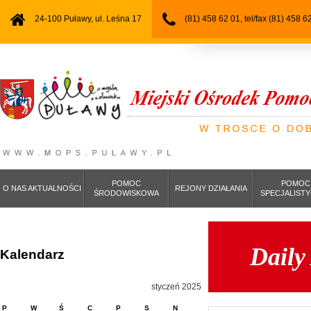
24-100 Puławy, ul. Leśna 17
(81) 458 62 01, tel/fax (81) 458 6
POMOC
POMOC
O NAS AKTUALNOŚCI
REJONY DZIAŁANIA
ŚRODOWISKOWA
SPECJALIST
Daily
Kalendarz
styczeń 2025
P
W
Ś
C
P
S
N