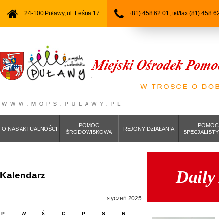
24-100 Puławy, ul. Leśna 17
(81) 458 62 01, tel/fax (81) 458 6
POMOC
POMOC
O NAS AKTUALNOŚCI
REJONY DZIAŁANIA
ŚRODOWISKOWA
SPECJALIST
Daily
Kalendarz
styczeń 2025
P
W
Ś
C
P
S
N