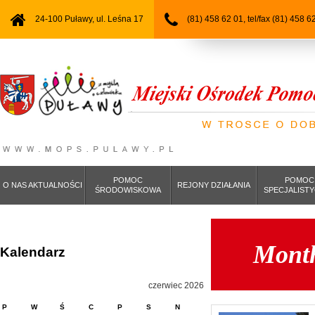
24-100 Puławy, ul. Leśna 17
(81) 458 62 01, tel/fax (81) 458 6
POMOC
POMOC
O NAS AKTUALNOŚCI
REJONY DZIAŁANIA
ŚRODOWISKOWA
SPECJALIST
Month
Kalendarz
czerwiec 2026
P
W
Ś
C
P
S
N