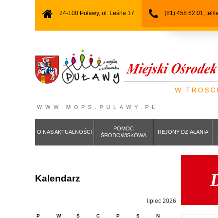
24-100 Puławy, ul. Leśna 17
(81) 458 62 01, tel/
POMOC
O NAS AKTUALNOŚCI
REJONY DZIAŁANIA
ŚRODOWISKOWA
D
Kalendarz
lipiec 2026
P
W
Ś
C
P
S
N