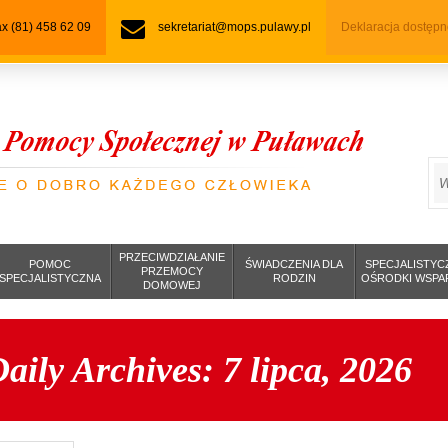
fax (81) 458 62 09
sekretariat@mops.pulawy.pl
Deklaracja dostępn
S
PRZECIWDZIAŁANIE
POMOC
ŚWIADCZENIA DLA
SPECJALISTYC
PRZEMOCY
SPECJALISTYCZNA
RODZIN
OŚRODKI WSPA
DOMOWEJ
aily Archives:
7 lipca, 2026