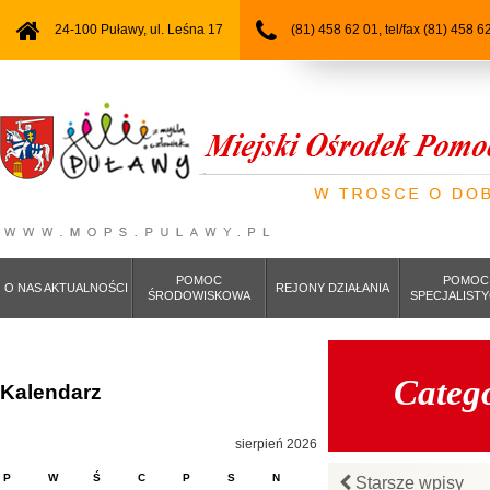
24-100 Puławy, ul. Leśna 17
(81) 458 62 01, tel/fax (81) 458 6
POMOC
POMOC
O NAS AKTUALNOŚCI
REJONY DZIAŁANIA
ŚRODOWISKOWA
SPECJALIST
Categ
Kalendarz
sierpień 2026
P
W
Ś
C
P
S
N
Starsze wpisy