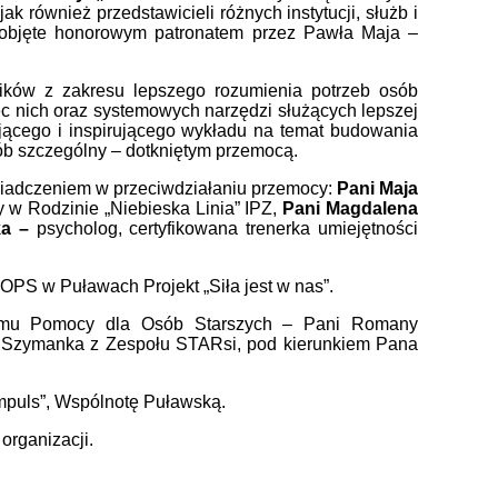
k również przedstawicieli różnych instytucji, służb i
 objęte honorowym patronatem przez Pawła Maja –
ników z zakresu lepszego rozumienia potrzeb osób
 nich oraz systemowych narzędzi służących lepszej
jącego i inspirującego wykładu na temat budowania
ób szczególny – dotkniętym przemocą.
iadczeniem w przeciwdziałaniu przemocy:
Pani Maja
 w Rodzinie „Niebieska Linia” IPZ,
Pani Magdalena
ka –
psycholog, certyfikowana trenerka umiejętności
OPS w Puławach Projekt „Siła jest w nas”.
 Domu Pomocy dla Osób Starszych – Pani Romany
da Szymanka z Zespołu STARsi, pod kierunkiem Pana
Impuls”, Wspólnotę Puławską.
organizacji.