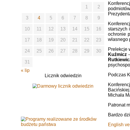
Konferencj
1
2
podmiotów
Prezydent
3
4
5
6
7
8
9
Konferenc
10
11
12
13
14
15
16
starszych
ochronie 
własnego p
17
18
19
20
21
22
23
Prelekcje
24
25
26
27
28
29
30
Kuźmicz
Rutkiewi
31
psychospo
« lip
Podczas Ko
Licznik odwiedzin
Konferen
Bacińskie
Michała Ma
Patronat m
Bardzo dzi
English ve