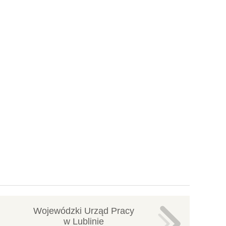
Wojewódzki Urząd Pracy
Centralna ba
w Lublinie
pracy