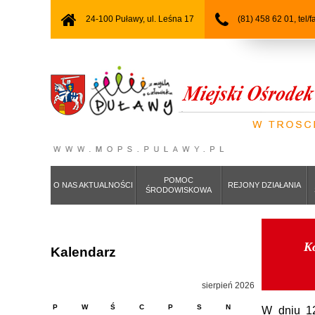
24-100 Puławy, ul. Leśna 17
(81) 458 62 01, tel/
POMOC
O NAS AKTUALNOŚCI
REJONY DZIAŁANIA
ŚRODOWISKOWA
K
Kalendarz
sierpień 2026
P
W
Ś
C
P
S
N
W dniu 1