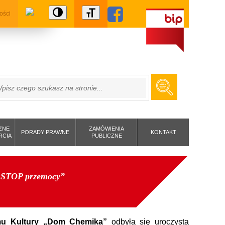
ości
ZUKAJ
ZNE
ZAMÓWIENIA
PORADY PRAWNE
KONTAKT
RCIA
PUBLICZNE
– STOP przemocy”
mu Kultury „Dom Chemika”
odbyła się uroczysta