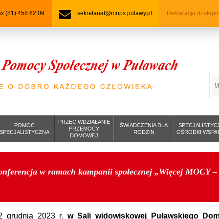
fax (81) 458 62 09
sekretariat@mops.pulawy.pl
Deklaracja dostępn
S
PRZECIWDZIAŁANIE
POMOC
ŚWIADCZENIA DLA
SPECJALISTYC
PRZEMOCY
SPECJALISTYCZNA
RODZIN
OŚRODKI WSPA
DOMOWEJ
onferencja w ramach kampanii społecznej „Więcej MOCY 
2 grudnia 2023 r.
w Sali widowiskowej Puławskiego Do