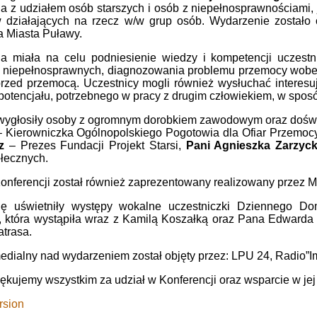
a z udziałem osób starszych i osób z niepełnosprawnościami, ja
 działających na rzecz w/w grup osób. Wydarzenie zostało
a Miasta Puławy.
ja miała na celu podniesienie wiedzy i kompetencji uczest
 i niepełnosprawnych, diagnozowania problemu przemocy wobec
przed przemocą. Uczestnicy mogli również wysłuchać interesu
otencjału, potrzebnego w pracy z drugim człowiekiem, w spos
 wygłosiły osoby z ogromnym dorobkiem zawodowym oraz dośw
– Kierowniczka Ogólnopolskiego Pogotowia dla Ofiar Przemocy
cz
– Prezes Fundacji Projekt Starsi,
Pani Agnieszka Zarzyc
łecznych.
nferencji został również zaprezentowany realizowany przez M
cję uświetniły występy wokalne uczestniczki Dziennego
j, która wystąpiła wraz z Kamilą Koszałką oraz Pana Edwar
trasa.
edialny nad wydarzeniem został objęty przez: LPU 24, Radio”
ękujemy wszystkim za udział w Konferencji oraz wsparcie w jej 
rsion