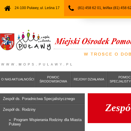
24-100 Puławy, ul. Leśna 17
(81) 458 62 01, tel/fax (81) 458 6
POMOC
POMOC
O NAS AKTUALNOŚCI
REJONY DZIAŁANIA
ŚRODOWISKOWA
SPECJALIST
Zespół ds. Poradnictwa Specjalistycznego
Zespó
Zespół ds. Rodziny
Program Wspierania Rodziny dla Miasta
Puławy