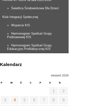
Świetlica Środowiskowa Dla Dzieci
Klub Integracji Społecznej
Wsparcie KIS
Harmonogram Spotkań Grupy
Podstawowej KIS
Harmonogram Spotkań Grupy
Edukacyjno Profilaktycznej KIS
Kalendarz
sierpień 2026
P
W
Ś
C
P
S
N
1
2
3
4
5
6
7
8
9