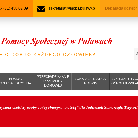
fax (81) 458 62 09
sekretariat@mops.pulawy.pl
Deklaracja dostępn
S
PRZECIWDZIAŁANIE
POMOC
ŚWIADCZENIA DLA
SPECJALISTYC
PRZEMOCY
SPECJALISTYCZNA
RODZIN
OŚRODKI WSPA
DOMOWEJ
systent osobisty osoby z niepełnosprawnością” dla Jednostek Samorządu Terytor