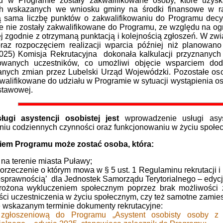
u w Programie zostały zakwalifikowane osoby, które uzys
ch wskazanych we wniosku gminy na środki finansowe w 
tą sama liczbę punktów o zakwalifikowaniu do Programu decy
ale nie zostały zakwalifikowane do Programu, ze względu na og
 zgodnie z otrzymaną punktacją i kolejnością zgłoszeń. W zw
raz rozpoczęciem realizacji wparcia później niż planowan
2025) Komisja Rekrutacyjna dokonała kalkulacji przyznanyc
kowanych uczestników, co umożliwi objęcie wsparciem dod
nych zmian przez Lubelski Urząd Wojewódzki. Pozostałe oso
walifikowane do udziału w Programie w sytuacji wystąpienia os
dstawowej.
ługi asystencji osobistej jest
wprowadzenie usługi asy
iu codziennych czynności oraz funkcjonowaniu w życiu społe
iem Programu może zostać osoba, która:
na terenie miasta Puławy;
orzeczenie o którym mowa w § 5 ust. 1 Regulaminu rekrutacji i
sprawnością’ dla Jednostek Samorządu Terytorialnego – edycj
grożona wykluczeniem społecznym poprzez brak możliwości 
ci uczestniczenia w życiu społecznym, czy też samotne zamie
 wskazanym terminie dokumenty rekrutacyjne:
 zgłoszeniową do Programu „Asystent osobisty osoby z