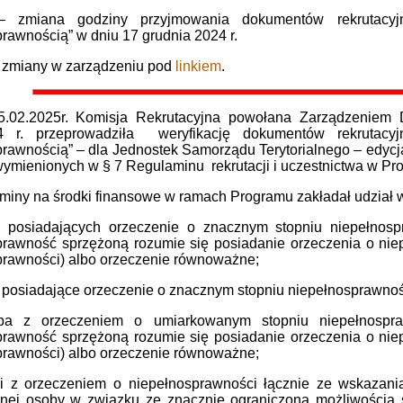
zmiana godziny przyjmowania dokumentów rekrutacyjn
rawnością” w dniu 17 grudnia 2024 r.
 zmiany w zarządzeniu pod
linkiem
.
5.02.2025r. Komisja Rekrutacyjna powołana Zarządzenie
24 r. przeprowadziła weryfikację dokumentów rekrutacy
prawnością” – dla Jednostek Samorządu Terytorialnego – edy
wymienionych w § 7 Regulaminu rekrutacji i uczestnictwa w Pr
iny na środki finansowe w ramach Programu zakładał udział w
 posiadających orzeczenie o znacznym stopniu niepełnosp
prawność sprzężoną rozumie się posiadanie orzeczenia o ni
prawności) albo orzeczenie równoważne;
y posiadające orzeczenie o znacznym stopniu niepełnosprawno
ba z orzeczeniem o umiarkowanym stopniu niepełnospraw
prawność sprzężoną rozumie się posiadanie orzeczenia o ni
prawności) albo orzeczenie równoważne;
ci z orzeczeniem o niepełnosprawności łącznie ze wskazaniam
nej osoby w związku ze znacznie ograniczoną możliwością s