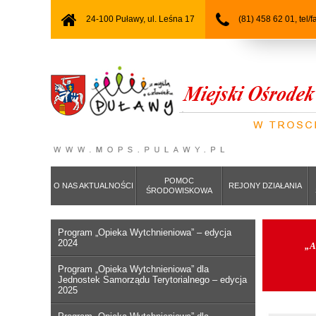
24-100 Puławy, ul. Leśna 17
(81) 458 62 01, tel/
POMOC
O NAS AKTUALNOŚCI
REJONY DZIAŁANIA
ŚRODOWISKOWA
Program „Opieka Wytchnieniowa” – edycja
2024
„A
Program „Opieka Wytchnieniowa” dla
Jednostek Samorządu Terytorialnego – edycja
2025