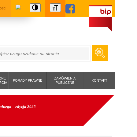
ości
ZUKAJ
ZNE
ZAMÓWIENIA
PORADY PRAWNE
KONTAKT
RCIA
PUBLICZNE
ialnego – edycja 2025