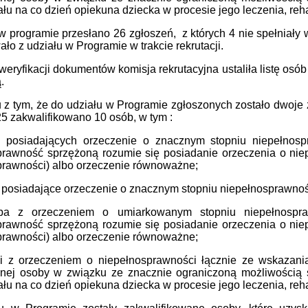
łu na co dzień opiekuna dziecka w procesie jego leczenia, rehabi
w programie przesłano 26 zgłoszeń, z których 4 nie spełniał
ło z udziału w Programie w trakcie rekrutacji.
eryfikacji dokumentów komisja rekrutacyjna ustaliła listę osób
.
z tym, że do udziału w Programie zgłoszonych zostało dwoje 
5 zakwalifikowano 10 osób, w tym :
 posiadających orzeczenie o znacznym stopniu niepełnosp
prawność sprzężoną rozumie się posiadanie orzeczenia o ni
prawności) albo orzeczenie równoważne;
y posiadające orzeczenie o znacznym stopniu niepełnosprawno
ba z orzeczeniem o umiarkowanym stopniu niepełnospraw
prawność sprzężoną rozumie się posiadanie orzeczenia o ni
prawności) albo orzeczenie równoważne;
ci z orzeczeniem o niepełnosprawności łącznie ze wskazaniam
nej osoby w związku ze znacznie ograniczoną możliwością s
łu na co dzień opiekuna dziecka w procesie jego leczenia, rehabi