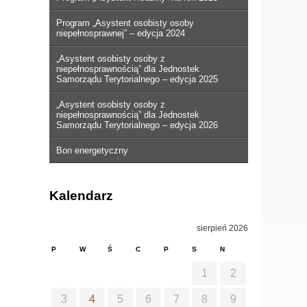
Program „Asystent osobisty osoby
niepełnosprawnej” – edycja 2024
„Asystent osobisty osoby z
niepełnosprawnością” dla Jednostek
Samorządu Terytorialnego – edycja 2025
„Asystent osobisty osoby z
niepełnosprawnością” dla Jednostek
Samorządu Terytorialnego – edycja 2026
Bon energetyczny
Kalendarz
sierpień 2026
P
W
Ś
C
P
S
N
1
2
3
4
5
6
7
8
9