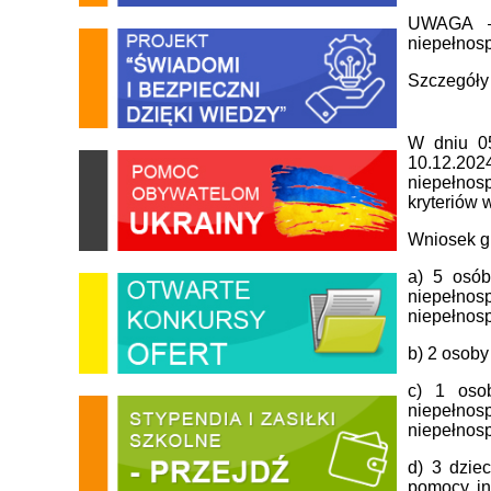
UWAGA – 
niepełnosp
Szczegóły
W dniu 0
10.12.20
niepełnos
kryteriów 
Wniosek gm
a) 5 osób
niepełnos
niepełnos
b) 2 osob
c) 1 oso
niepełnos
niepełnos
d) 3 dzie
pomocy in