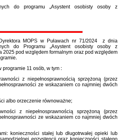
ych do programu „Asystent osobisty osoby z
m Dyrektora MOPS w Puławach nr 71/2024 z dnia
jnych do Programu „Asystent osobisty osoby z
cja 2025 pod względem formalnym oraz pod względem
ogramie.
 programie 11 osób, w tym :
rawności z niepełnosprawnością sprzężoną (przez
epełnosprawności ze wskazaniem co najmniej dwóch
ści albo orzeczenie równoważne;
ności z niepełnosprawnością sprzężoną (przez
epełnosprawności ze wskazaniem co najmniej dwóch
i: konieczności stałej lub długotrwałej opieki lub
amodzielnej egzystencji oraz konieczności stałego