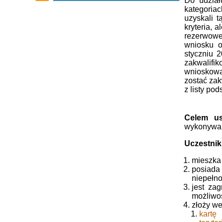
Do udział
kategoria
uzyskali 
kryteria, 
rezerwowej
wniosku o
styczniu 
zakwalifi
wnioskowa
zostać zak
z listy po
Celem us
wykonywan
Uczestnik
mieszka 
posiada 
niepełno
jest za
możliwoś
złoży we
kartę