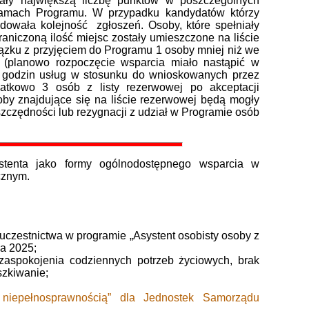
kały największą liczbę punktów w poszczególnych
ramach Programu. W przypadku kandydatów którzy
dowała kolejność zgłoszeń. Osoby, które spełniały
raniczoną ilość miejsc zostały umieszczone na liście
iązku z przyjęciem do Programu 1 osoby mniej niż we
o (planowo rozpoczęcie wsparcia miało nastąpić w
h godzin usług w stosunku do wnioskowanych przez
atkowo 3 osób z listy rezerwowej po akceptacji
by znajdujące się na liście rezerwowej będą mogły
zczędności lub rezygnacji z udział w Programie osób
stenta jako formy ogólnodostępnego wsparcia w
cznym.
 uczestnictwa w programie „Asystent osobisty osoby z
a 2025;
zaspokojenia codziennych potrzeb życiowych, brak
szkiwanie;
 niepełnosprawnością” dla Jednostek Samorządu