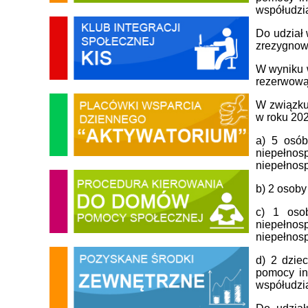
współudzia
Do udział 
zrezygnowa
W wyniku w
rezerwową
W związku 
w roku 202
a) 5 osób
niepełnos
niepełnos
b) 2 osob
c) 1 oso
niepełnos
niepełnos
d) 2 dzie
pomocy in
współudzia