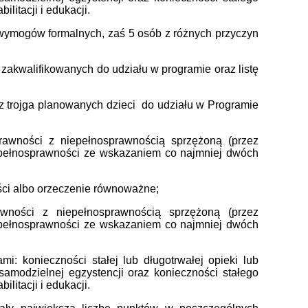
litacji i edukacji.
y wymogów formalnych, zaś 5 osób z różnych przyczyn
 zakwalifikowanych do udziału w programie oraz listę
z trojga planowanych dzieci do udziału w Programie
rawności z niepełnosprawnością sprzężoną (przez
epełnosprawności ze wskazaniem co najmniej dwóch
ści albo orzeczenie równoważne;
ności z niepełnosprawnością sprzężoną (przez
epełnosprawności ze wskazaniem co najmniej dwóch
i: konieczności stałej lub długotrwałej opieki lub
amodzielnej egzystencji oraz konieczności stałego
litacji i edukacji.