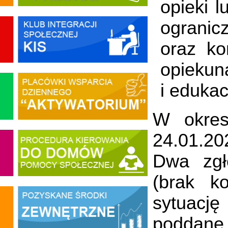
opieki 
ogranic
oraz ko
opiekuna
i edukacj
W okres
24.01.20
Dwa zgł
(brak k
sytuacj
poddane