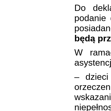
Do dekl
podanie 
posiadan
będą prz
W ramac
asystencj
– dzieci
orzecz
wskaz
niepełn