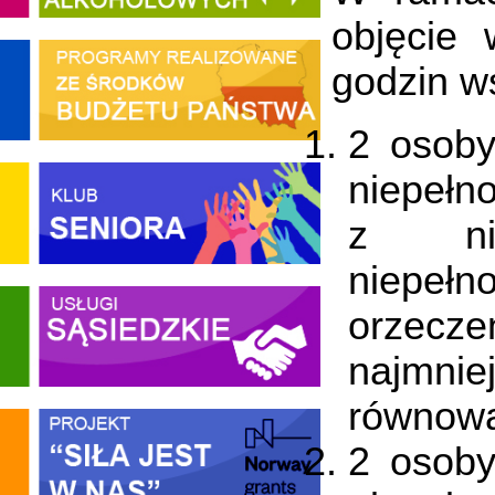
objęcie
godzin ws
2 osoby
niepełn
z nie
niepełn
orzecze
najmnie
równow
2 osoby