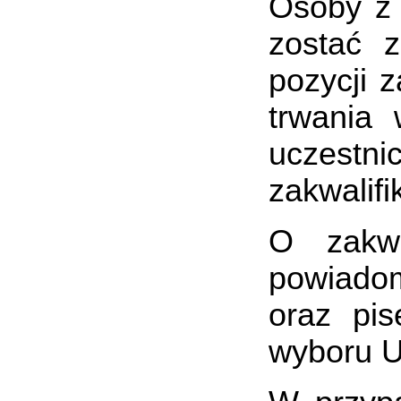
Osoby z 
zostać 
pozycji 
trwania 
uczest
zakwalifi
O zakwa
powiadom
oraz pi
wyboru U