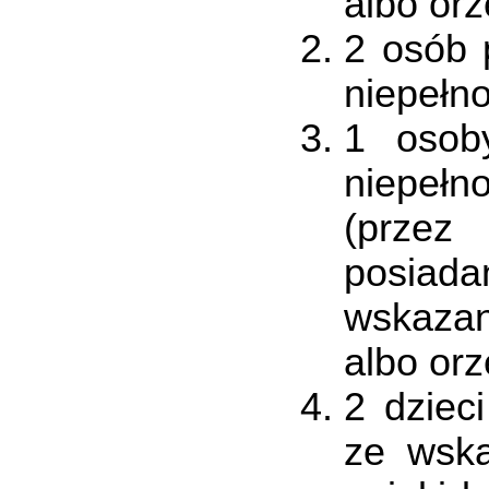
albo or
2 osób 
niepełn
1 osob
niepełn
(przez
posiad
wskazan
albo or
2 dziec
ze wska