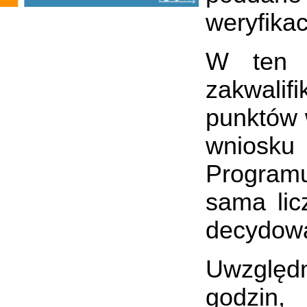
weryfikac
W ten s
zakwalifi
punktów 
wniosk
Programu
sama lic
decydowa
Uwzględn
godzin,