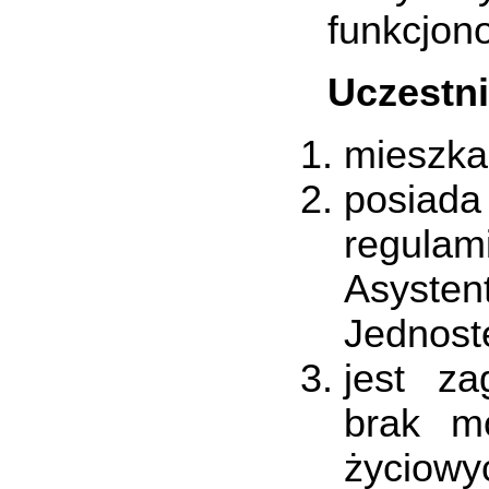
funkcjon
Uczestn
mieszka
posiad
regulam
Asysten
Jednost
jest z
brak mo
życiowy