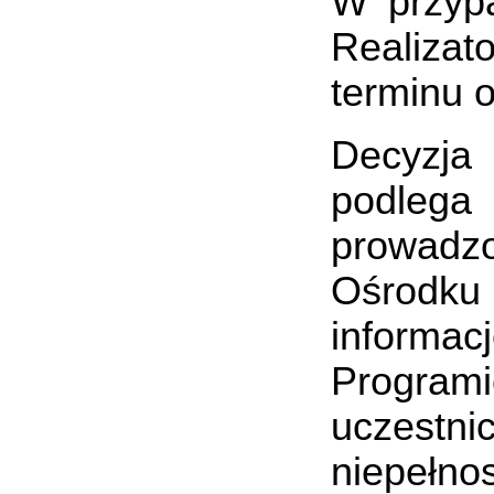
W przypa
Realiza
terminu 
Decyzja 
podlega 
prowadz
Ośrodku 
informa
Programi
uczestni
niepełn