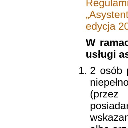
Regulam
„Asysten
edycja 2
W ramac
usługi a
2 osób 
niepełn
(przez
posiad
wskazan