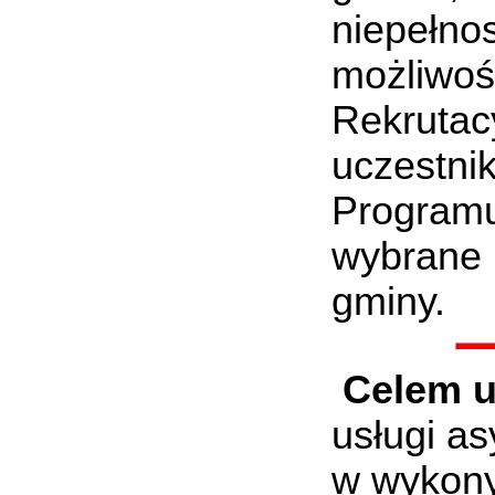
niepełn
możliwoś
Rekruta
uczestn
Programu
wybrane 
gminy.
Celem u
usługi a
w wykony