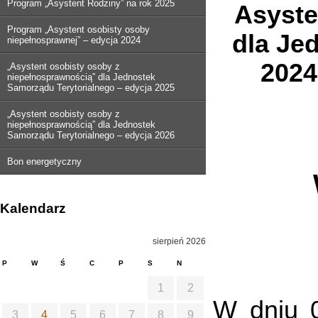
Program „Asystent Rodziny” na rok 2025
Asyste
Program „Asystent osobisty osoby
dla Je
niepełnosprawnej” – edycja 2024
2024
„Asystent osobisty osoby z
niepełnosprawnością” dla Jednostek
Samorządu Terytorialnego – edycja 2025
„Asystent osobisty osoby z
niepełnosprawnością” dla Jednostek
Samorządu Terytorialnego – edycja 2026
Bon energetyczny
Kalendarz
sierpień 2026
P
W
Ś
C
P
S
N
1
2
W dniu 0
3
4
5
6
7
8
9