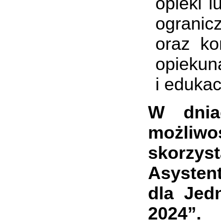
opieki 
ogranic
oraz ko
opiekuna
i edukacj
W dniach
możliw
skorzy
Asysten
dla Jed
2024”.