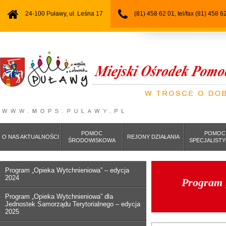
24-100 Puławy, ul. Leśna 17
(81) 458 62 01, tel/fax (81) 458 6
POMOC
POMOC
O NAS AKTUALNOŚCI
REJONY DZIAŁANIA
ŚRODOWISKOWA
SPECJALIST
Program „Opieka Wytchnieniowa” – edycja
2024
Program „
Program „Opieka Wytchnieniowa” dla
Jednostek Samorządu Terytorialnego – edycja
2025