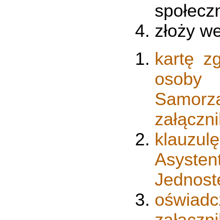
społecz
złoży w
kartę z
osoby 
Samorzą
załączn
klauzu
Asysten
Jednost
oświad