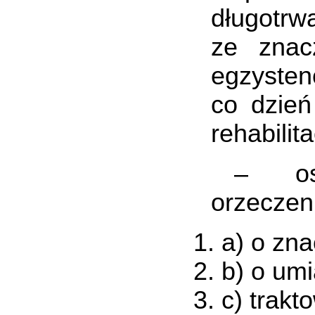
długotrw
ze znac
egzysten
co dzień
rehabilita
– osoby
orzeczen
a) o zn
b) o um
c) trak