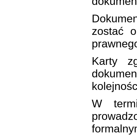
dokument
Dokument
zostać 
prawnego
Karty z
dokument
kolejnośc
W termi
prowadzo
formalny