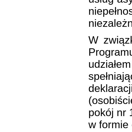
niepełn
niezależ
W związk
Program
udział
spełniaj
deklarac
(osobiśc
pokój nr 
w formie 