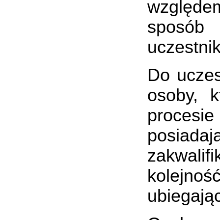
względem
sposób z
uczestni
Do uczes
osoby, k
procesi
posiad
zakwali
kolejnoś
ubiegając