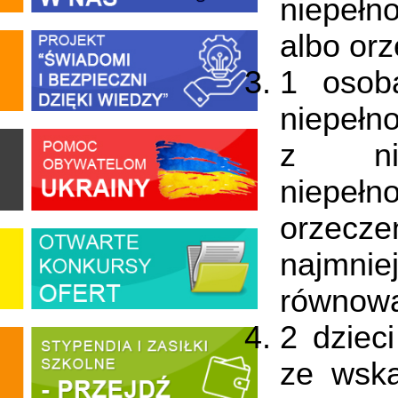
niepełn
albo or
1 osob
niepełn
z nie
niepełn
orzecze
najmnie
równow
2 dziec
ze wska