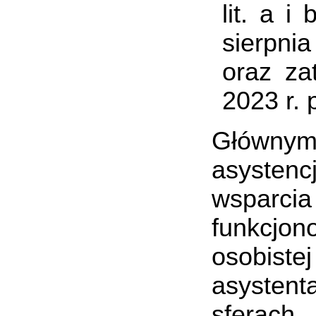
lit. a i
sierpnia
oraz za
2023 r. 
Głównym
asysten
wsparcia
funkcjon
osobiste
asystent
sfera