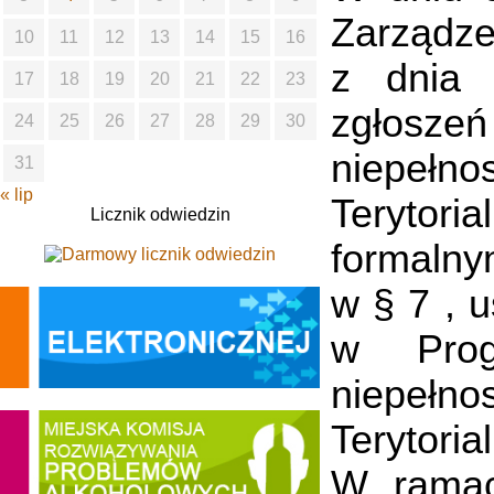
Zarządz
10
11
12
13
14
15
16
z dnia 
17
18
19
20
21
22
23
zgłosze
24
25
26
27
28
29
30
niepełn
31
« lip
Terytor
Licznik odwiedzin
formalny
w § 7 , u
w Prog
niepełn
Terytoria
W ramac