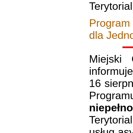
Terytoria
Program 
dla Jedn
Miejski
informuje
16 sierpn
Progra
niepełn
Terytori
usług asy