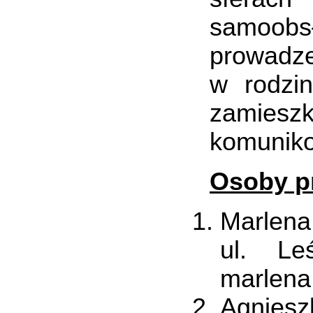
samoobsł
prowadze
w rodzi
zamieszk
komuniko
Osoby pr
Marlena
ul. Le
marlena
Agnies