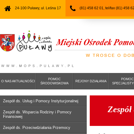
24-100 Puławy, ul. Leśna 17
(81) 458 62 01, tel/fax (81) 458 6
POMOC
POMOC
O NAS AKTUALNOŚCI
REJONY DZIAŁANIA
ŚRODOWISKOWA
SPECJALIST
Zespół ds. Usług i Pomocy Instytucjonalnej
Zespół
Zespół ds. Wsparcia Rodziny i Pomocy
Finansowej
Zespół ds. Przeciwdziałania Przemocy