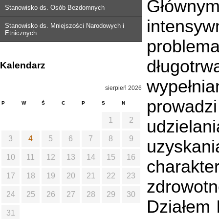
Główny
Stanowisko ds. Osób Bezdomnych
intens
Stanowisko ds. Mniejszości Narodowych i
Etnicznych
problema
długotr
Kalendarz
wypełnia
sierpień 2026
prowadz
P
W
Ś
C
P
S
N
1
2
udzielan
3
4
5
6
7
8
9
uzyskani
10
11
12
13
14
15
16
charakt
17
18
19
20
21
22
23
zdrowotn
24
25
26
27
28
29
30
Działem I
31