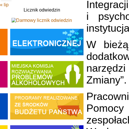
Integrac
« lip
Licznik odwiedzin
i psych
instytuc
W bieżą
dodatko
narzędzi
Zmiany”.
Pracowni
Pomocy 
zespoł