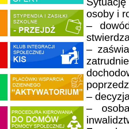
Sytuację
osoby i 
– dowód
stwierdz
– zaświa
zatrudn
dochod
poprzedz
– decyzja
– osoba
inwalidz