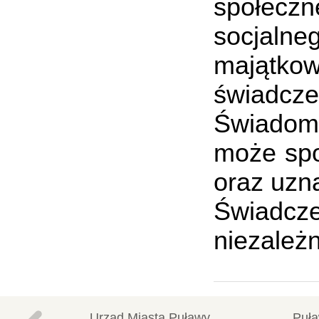
społeczn
socjalne
majątkow
świadcze
Świadome
może spo
oraz uzn
Świadcze
niezależ
Urząd Miasta Puławy
Puła