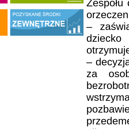
Zespołu 
orzeczen
– zaświ
dziecko
otrzymuj
– decyzj
za osob
bezrobo
wstrzym
pozbaw
przedeme