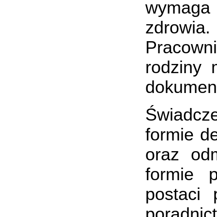
wymaga
zdrowia.
Pracowni
rodziny 
dokumen
Świadcz
formie d
oraz od
formie 
postaci 
poradni