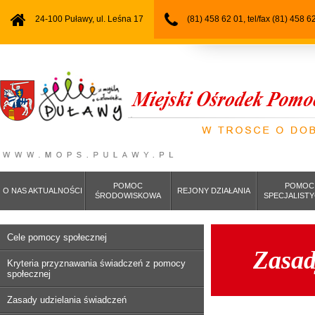
24-100 Puławy, ul. Leśna 17
(81) 458 62 01, tel/fax (81) 458 6
POMOC
POMOC
O NAS AKTUALNOŚCI
REJONY DZIAŁANIA
ŚRODOWISKOWA
SPECJALIST
Cele pomocy społecznej
Zasad
Kryteria przyznawania świadczeń z pomocy
społecznej
Zasady udzielania świadczeń