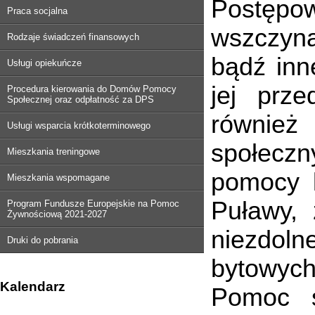
Postępow
Praca socjalna
wszczyna
Rodzaje świadczeń finansowych
bądź inn
Usługi opiekuńcze
jej prze
Procedura kierowania do Domów Pomocy
Społecznej oraz odpłatność za DPS
również 
Usługi wsparcia krótkoterminowego
społecz
Mieszkania treningowe
pomocy k
Mieszkania wspomagane
Puławy, 
Program Fundusze Europejskie na Pomoc
Żywnościową 2021-2027
niezdoln
Druki do pobrania
bytowych
Kalendarz
Pomoc s