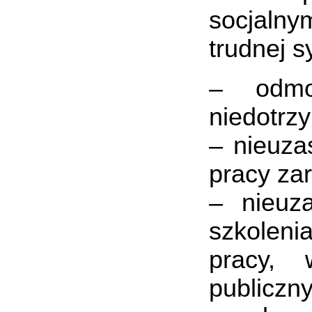
socjaln
trudnej s
– odmo
niedotrz
– nieuza
pracy za
– nieuz
szkoleni
pracy, 
publiczn