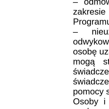
– odmow
zakresie
Programu 
– nieu
odwykowe
osobę uz
mogą st
świadcz
świadcze
pomocy s
Osoby i 