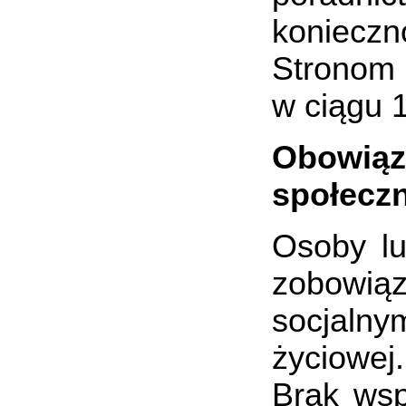
konieczn
Stronom 
w ciągu 1
Obowiąz
społecz
Osoby lu
zobowią
socjalny
życiowej.
Brak wsp