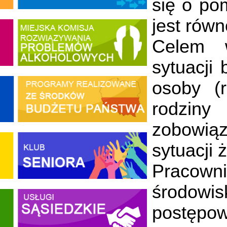
się o po
jest rów
Celem w
sytuacji 
osoby (
rodziny
zobowiąz
sytuacji 
Pracow
środowi
postępow