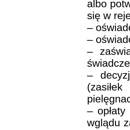
albo potw
się w rej
– oświad
– oświad
– zaświa
świadcze
– decyz
(zasiłe
pielęgnac
– opłaty
wglądu z