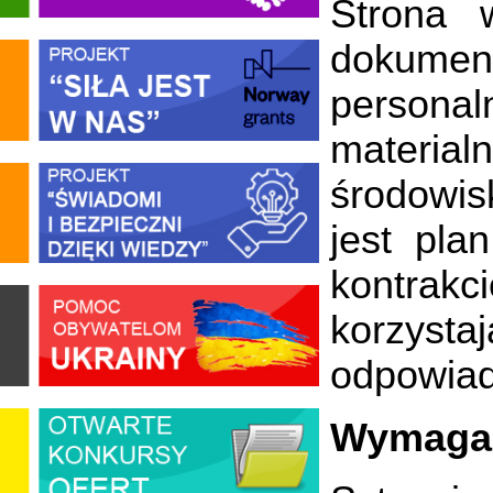
Strona 
dokument
personal
materia
środowis
jest pla
kontrak
korzyst
odpowiad
Wymaga