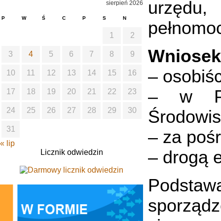
urzędu,
sierpień 2026
P
W
Ś
C
P
S
N
pełnomoc
1
2
Wniosek
3
4
5
6
7
8
9
– osobiś
10
11
12
13
14
15
16
– w Pu
17
18
19
20
21
22
23
24
25
26
27
28
29
30
Środowis
31
– za poś
« lip
– drogą 
Licznik odwiedzin
Podstawą
sporządz