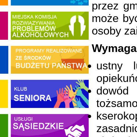
przez gm
może być
osoby za
Wymaga
ustny 
opiekuń
dowód o
tożsamo
kseroko
zasadni