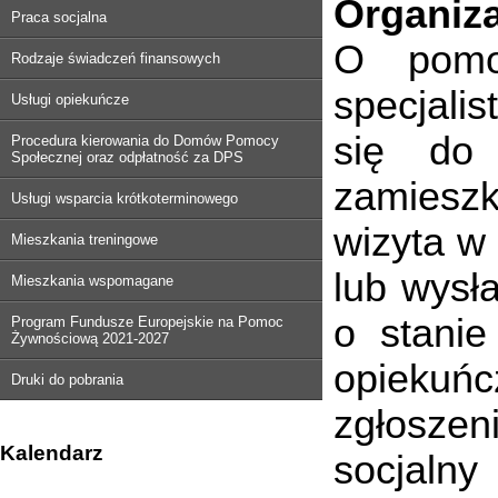
Organiza
Praca socjalna
O pomo
Rodzaje świadczeń finansowych
specjali
Usługi opiekuńcze
się do
Procedura kierowania do Domów Pomocy
Społecznej oraz odpłatność za DPS
zamiesz
Usługi wsparcia krótkoterminowego
wizyta w
Mieszkania treningowe
lub wysł
Mieszkania wspomagane
o stanie
Program Fundusze Europejskie na Pomoc
Żywnościową 2021-2027
opiekuńc
Druki do pobrania
zgłosze
Kalendarz
socjaln