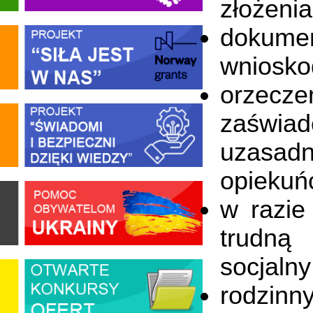
złożenia
dokume
wniosko
orzecz
zaświa
uzasadn
opiekuń
w razie
trudną 
socjalny
rodzinn