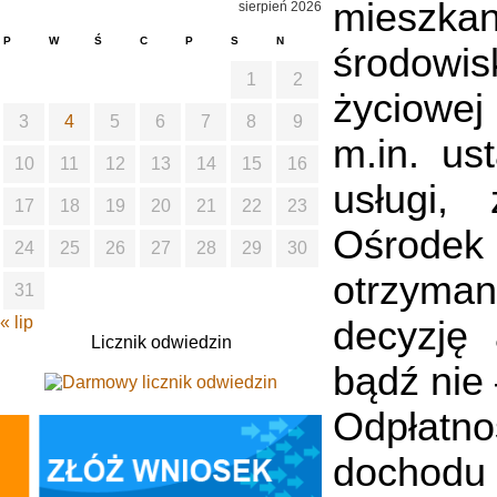
mieszka
sierpień 2026
P
W
Ś
C
P
S
N
środowi
1
2
życiowe
3
4
5
6
7
8
9
m.in. us
10
11
12
13
14
15
16
usługi,
17
18
19
20
21
22
23
Ośrodek
24
25
26
27
28
29
30
otrzyman
31
« lip
decyzję 
Licznik odwiedzin
bądź nie 
Odpłatno
dochodu 