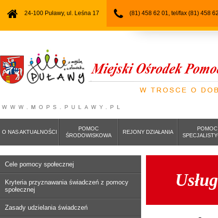
24-100 Puławy, ul. Leśna 17
(81) 458 62 01, tel/fax (81) 458 6
POMOC
POMOC
O NAS AKTUALNOŚCI
REJONY DZIAŁANIA
ŚRODOWISKOWA
SPECJALIST
Cele pomocy społecznej
Usług
Kryteria przyznawania świadczeń z pomocy
społecznej
Zasady udzielania świadczeń