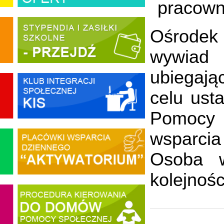
pracown
Ośrodek
wywiad 
ubiegają
celu ust
Pomocy S
wsparci
Osoba w
kolejnośc