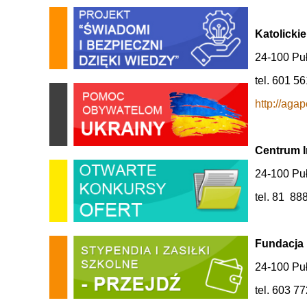
Katolick
24-100 Puł
tel. 601 5
http://agap
Centrum I
24-100 Puł
tel. 81 88
Fundacj
24-100 Puł
tel. 603 7