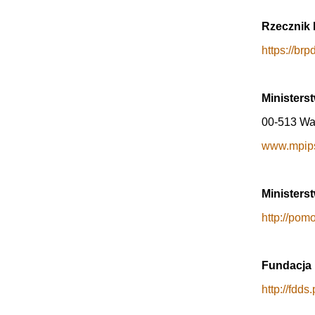
Rzecznik 
https://brp
Ministerst
00-513 Wa
www.mpips
Ministers
http://pom
Fundacja 
http://fdds.