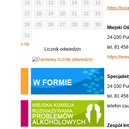
10
11
12
13
14
15
16
https://pul
17
18
19
20
21
22
23
24
25
26
27
28
29
30
Miejski O
31
24-100 Puł
« lip
tel. 81 458
Licznik odwiedzin
https://ww
Specjalis
24-100 Puł
tel. 81 45
telefon za
Zespół In