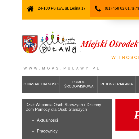
24-100 Puławy, ul. Leśna 17
(81) 458 62 01, tel/
POMOC
O NAS AKTUALNOŚCI
REJONY DZIAŁANIA
ŚRODOWISKOWA
Dział Wsparcia Osób Starszych / Dzienny
Dom Pomocy dla Osób Starszych
P
Aktualności
Pracownicy