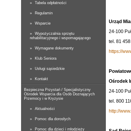
Tabela odpłatności
Regulamin
Urząd Mia
Wsparcie
24-100 Puł
Wypożyczalnia sprzętu
rehabilitacyjnego i wspomagającego
tel. 81 458
Wymagane dokumenty
https://ww
Klub Seniora
Usługi sąsiedzkie
Powiatow
Kontakt
Ośrodek I
Bezpieczna Przystań / Specjalistyczny
24-100 Puł
Ośrodek Wsparcia dla Osób Doznających
Przemocy i w Kryzysie
tel. 800 11
Aktualności
http://www
Pomoc dla dorosłych
Pomoc dla dzieci i młodzieży
Sąd Rejo