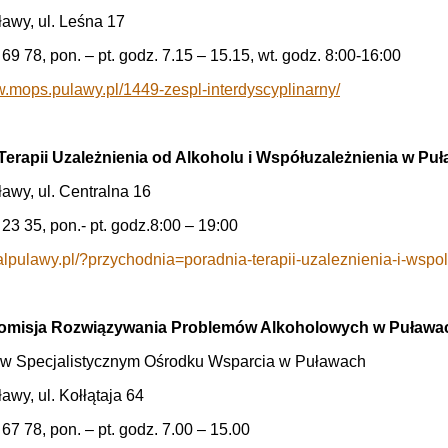
awy, ul. Leśna 17
 69 78, pon. – pt. godz. 7.15 – 15.15, wt. godz. 8:00-16:00
w.mops.pulawy.pl/1449-zespl-interdyscyplinarny/
Terapii Uzależnienia od Alkoholu i Współuzależnienia w Pu
awy, ul. Centralna 16
 23 35, pon.- pt. godz.8:00 – 19:00
italpulawy.pl/?przychodnia=poradnia-terapii-uzaleznienia-i-wsp
Komisja Rozwiązywania Problemów Alkoholowych w Puława
ą w Specjalistycznym Ośrodku Wsparcia w Puławach
awy, ul. Kołłątaja 64
 67 78, pon. – pt. godz. 7.00 – 15.00