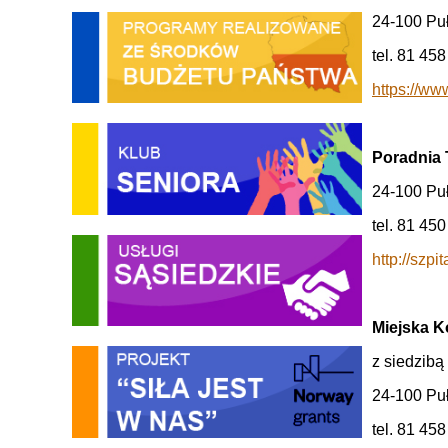
24-100 Puł
tel. 81 458
https://ww
Poradnia 
24-100 Puł
tel. 81 450
http://szp
Miejska 
z siedzib
24-100 Puł
tel. 81 458