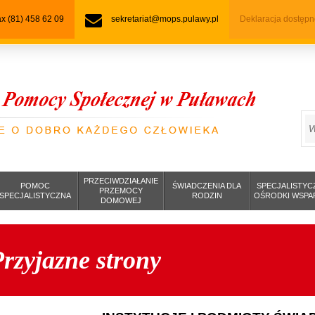
fax (81) 458 62 09
sekretariat@mops.pulawy.pl
Deklaracja dostępn
S
PRZECIWDZIAŁANIE
POMOC
ŚWIADCZENIA DLA
SPECJALISTYC
PRZEMOCY
SPECJALISTYCZNA
RODZIN
OŚRODKI WSPA
DOMOWEJ
rzyjazne strony