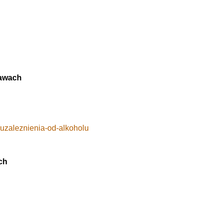
ławach
oluzaleznienia-od-alkoholu
ch