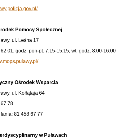
awy.policja.gov.pl/
środek Pomocy Społecznej
awy, ul. Leśna 17
 62 01, godz. pon-pt. 7.15-15.15, wt. godz. 8:00-16:00
w.mops.pulawy.pl/
tyczny Ośrodek Wsparcia
awy, ul. Kołłątaja 64
8 67 78
ufania: 81 458 67 77
terdyscyplinarny w Puławach