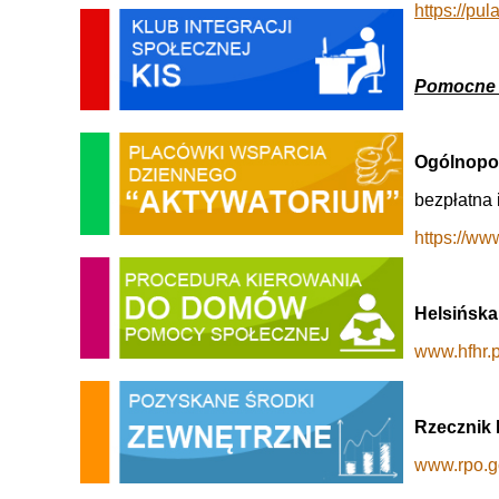
https://pul
Pomocne (
Ogólnopol
bezpłatna 
https://www
Helsińska
www.hfhr.p
Rzecznik 
www.rpo.g