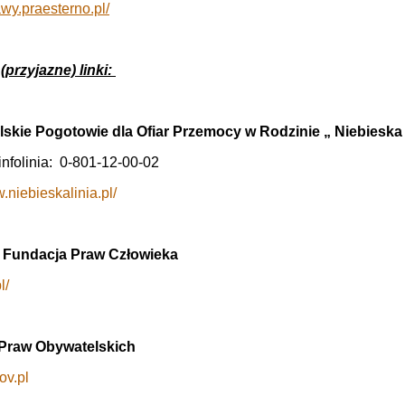
awy.praesterno.pl/
przyjazne) linki:
skie Pogotowie dla Ofiar Przemocy w Rodzinie „ Niebieska 
infolinia: 0-801-12-00-02
.niebieskalinia.pl/
 Fundacja Praw Człowieka
l/
Praw Obywatelskich
ov.pl