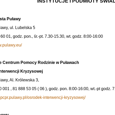
INSTYTUCJE I PODMIOTY ŚWI
sta Puławy
awy, ul. Lubelska 5
 60 01, godz. pon., śr.-pt. 7.30-15.30, wt. godz. 8:00-16:00
w.pulawy.eu/
e Centrum Pomocy Rodzinie w Puławach
nterwencji Kryzysowej
awy, Al. Królewska 3,
0 001 , 81 888 53 05 ( 06 ), godz. pon. 8:00-16:00, wt.-pt godz. 
.pcpr.pulawy.pl/osrodek-interwencji-kryzysowej/
nowy