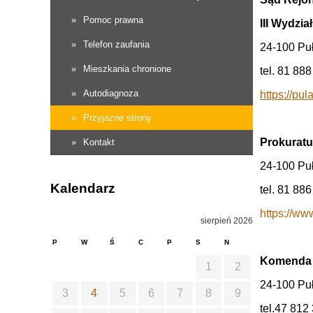
Pomoc prawna
III Wydzia
Telefon zaufania
24-100 Puł
Mieszkania chronione
tel. 81 888
Autodiagnoza
https://pul
Przyjazne strony
Prokurat
Kontakt
24-100 Puł
Kalendarz
tel. 81 886
https://ww
sierpień 2026
P
W
Ś
C
P
S
N
Komenda P
1
2
24-100 Puł
3
4
5
6
7
8
9
tel.47 812