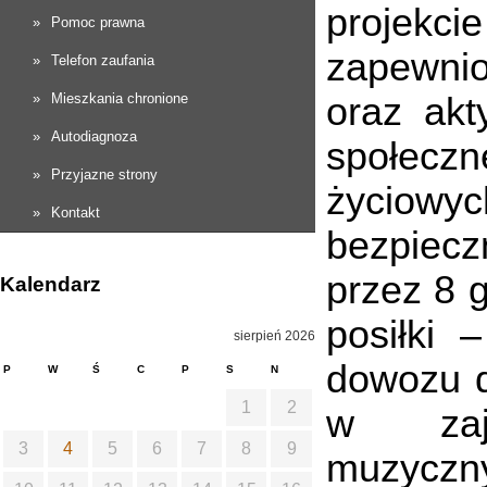
projekci
Pomoc prawna
zapewnio
Telefon zaufania
Mieszkania chronione
oraz akty
Autodiagnoza
społecz
Przyjazne strony
życiowy
Kontakt
bezpiecz
przez 8 g
Kalendarz
posiłki –
sierpień 2026
dowozu d
P
W
Ś
C
P
S
N
1
2
w zaję
3
4
5
6
7
8
9
muzyczn