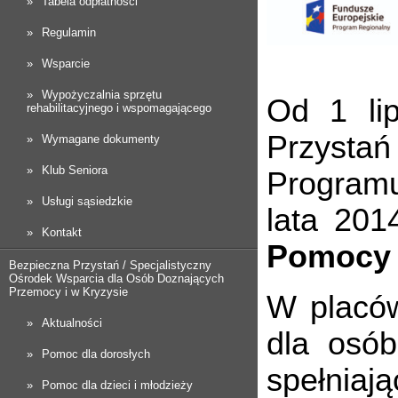
Tabela odpłatności
Regulamin
Wsparcie
Wypożyczalnia sprzętu
Od 1 li
rehabilitacyjnego i wspomagającego
Przystań
Wymagane dokumenty
Klub Seniora
Program
Usługi sąsiedzkie
lata 201
Kontakt
Pomocy 
Bezpieczna Przystań / Specjalistyczny
Ośrodek Wsparcia dla Osób Doznających
Przemocy i w Kryzysie
W placów
Aktualności
dla osób
Pomoc dla dorosłych
spełnia
Pomoc dla dzieci i młodzieży