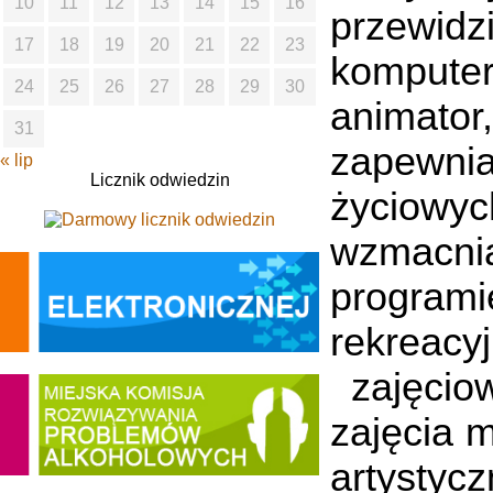
10
11
12
13
14
15
16
przewidz
17
18
19
20
21
22
23
kompute
24
25
26
27
28
29
30
animator,
31
zapewnia
« lip
Licznik odwiedzin
życiowyc
wzmacni
programi
rekreacyj
zajęciow
zajęcia m
artystyc