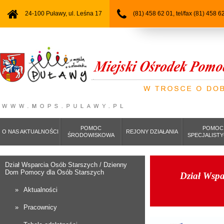
24-100 Puławy, ul. Leśna 17
(81) 458 62 01, tel/fax (81) 458 6
POMOC
POMOC
O NAS AKTUALNOŚCI
REJONY DZIAŁANIA
ŚRODOWISKOWA
SPECJALIST
Dział Wsparcia Osób Starszych / Dzienny
Dom Pomocy dla Osób Starszych
Dział Wspa
Aktualności
Pracownicy