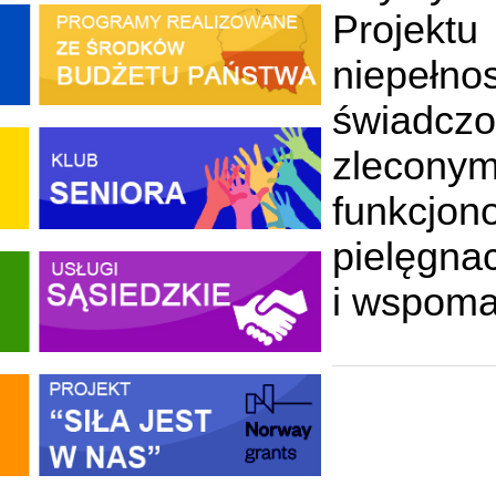
Projekt
niepeł
świadczo
zlecony
funkcjo
pielęgnac
i wspoma