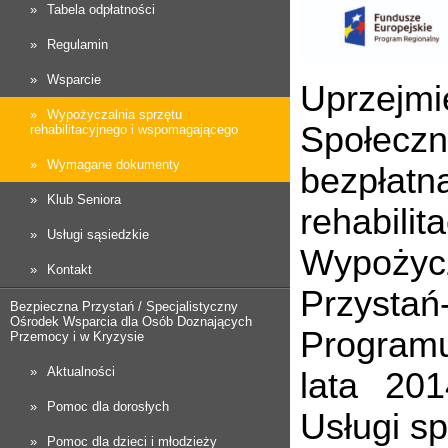
Tabela odpłatności
Regulamin
Wsparcie
Uprzejmi
Wypożyczalnia sprzętu
Społeczn
rehabilitacyjnego i wspomagającego
Wymagane dokumenty
bezpłat
Klub Seniora
rehabi
Usługi sąsiedzkie
Wypożycz
Kontakt
Przysta
Bezpieczna Przystań / Specjalistyczny
Ośrodek Wsparcia dla Osób Doznających
Program
Przemocy i w Kryzysie
Aktualności
lata 201
Pomoc dla dorosłych
Usługi sp
Pomoc dla dzieci i młodzieży