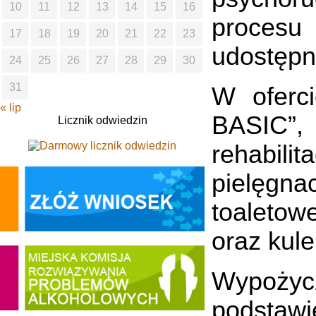
10
11
12
13
14
15
16
proces
17
18
19
20
21
22
23
udostępn
24
25
26
27
28
29
30
31
W oferc
« lip
BASIC”,
Licznik odwiedzin
rehabilit
pielęgna
toaletow
oraz kule
Wypożyc
podstaw