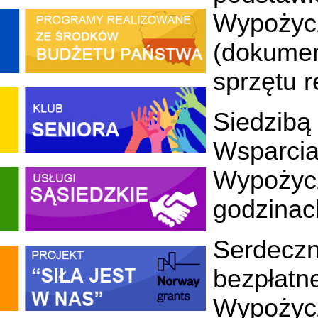
Wypożycz
(dokume
sprzętu r
Siedzibą
Wsparci
Wypożyc
godzinac
Serdecz
bezpłatn
Wypożycz