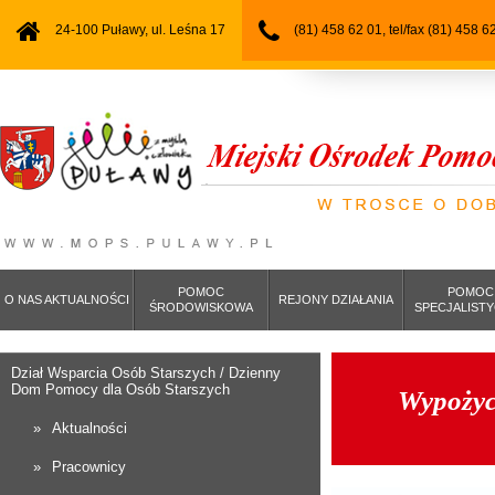
24-100 Puławy, ul. Leśna 17
(81) 458 62 01, tel/fax (81) 458 6
POMOC
POMOC
O NAS AKTUALNOŚCI
REJONY DZIAŁANIA
ŚRODOWISKOWA
SPECJALIST
Dział Wsparcia Osób Starszych / Dzienny
Dom Pomocy dla Osób Starszych
Wypożyc
Aktualności
Pracownicy