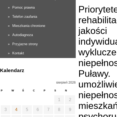
Prioryt
Pomoc prawna
Telefon zaufania
rehabili
Mieszkania chronione
jakośc
Autodiagnoza
indywi
Przyjazne strony
wyklucz
Kontakt
niepełno
Kalendarz
Puławy.
umożli
sierpień 2026
P
W
Ś
C
P
S
N
niepeł
1
2
mieszka
3
4
5
6
7
8
9
psychor