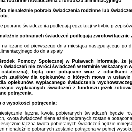
ia rodzinne i świadczenia z funduszu alimentacyjnego
óra nienależnie pobrała świadczenia rodzinne lub świadcze
otu.
e pobrane świadczenia podlegają egzekucji w trybie przepisó
należnie pobranych świadczeń podlegają zwrotowi łącznie 
ą naliczane od pierwszego dnia miesiąca następującego po 
limentacyjnego do dnia spłaty.
Ośrodek Pomocy Społecznej w Puławach informuje, że je
 świadczeń nie zwróci świadczeń w terminie wskazanym w os
ę ostateczna), będą one potrącane wraz z odsetkami 
ch zasiłków dla opiekunów, o których mowa w ustawie z 
 dla opiekunów, wypłacanego świadczenia wychowawczego
ieżąco wypłacanych świadczeń z funduszu jeżeli zobowi
ne potrącenia.
a o wysokości potrącenia:
miesięcznie łączna kwota pobieranych świadczeń będzie r
h, kwota świadczeń nienależnie pobranych zostanie potrącona
iesięcznie łączna kwota pobieranych świadczeń będzie mniejs
eń nienależnie pobranych zostanie potrącona w pełnej wysok