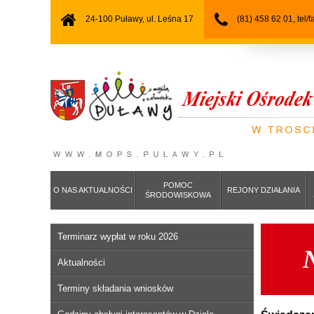
24-100 Puławy, ul. Leśna 17
(81) 458 62 01, tel/
POMOC
O NAS AKTUALNOŚCI
REJONY DZIAŁANIA
ŚRODOWISKOWA
Terminarz wypłat w roku 2026
N
Aktualności
Terminy składania wniosków