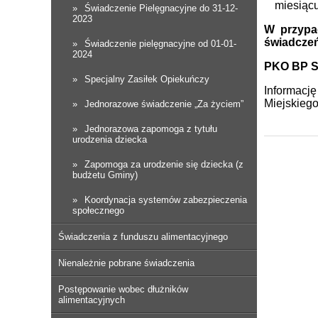
miesiącu
Świadczenie Pielęgnacyjne do 31-12-
2023
W przypa
świadczeń
Świadczenie pielęgnacyjne od 01-01-
2024
PKO BP SA
Specjalny Zasiłek Opiekuńczy
Informacj
Miejskiego
Jednorazowe świadczenie „Za życiem”
Jednorazowa zapomoga z tytułu
urodzenia dziecka
Zapomoga za urodzenie się dziecka (z
budżetu Gminy)
Koordynacja systemów zabezpieczenia
społecznego
Świadczenia z funduszu alimentacyjnego
Nienależnie pobrane świadczenia
Postępowanie wobec dłużników
alimentacyjnych