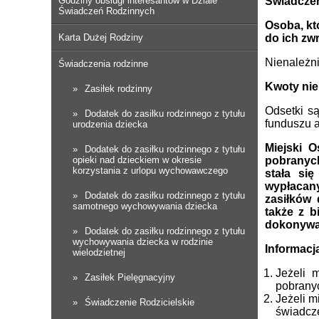
Godziny obsługi interesantów w Dziale
Świadczen
Świadczeń Rodzinnych
Osoba, kt
Karta Dużej Rodziny
do ich zwr
Nienależni
Świadczenia rodzinne
Kwoty nie
Zasiłek rodzinny
Odsetki s
Dodatek do zasiłku rodzinnego z tytułu
funduszu a
urodzenia dziecka
Miejski 
Dodatek do zasiłku rodzinnego z tytułu
opieki nad dzieckiem w okresie
pobranych
korzystania z urlopu wychowawczego
stała si
wypłacany
Dodatek do zasiłku rodzinnego z tytułu
zasiłków
samotnego wychowywania dziecka
także z b
dokonywa
Dodatek do zasiłku rodzinnego z tytułu
wychowywania dziecka w rodzinie
Informacj
wielodzietnej
Jeżeli 
Zasiłek Pielęgnacyjny
pobranyc
Jeżeli m
Świadczenie Rodzicielskie
świadcz