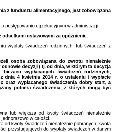
nia z funduszu alimentacyjnego, jest zobowiązana
w o postępowaniu egzekucyjnym w administracji.
z odsetkami ustawowymi za opóźnienie.
dniu wypłaty świadczeń rodzinnych lub świadczeń z
żeli osoba zobowiązana do zwrotu nienależnie
nowie decyzji ( tj. od dnia, w którym ta decyzja
z bieżąco wypłacanych świadczeń rodzinnych,
dnia 4 kwietnia 2014 r. o ustaleniu i wypłacie
 oraz wypłacanego świadczenia dobry start, a
ązany pobiera świadczenia, z których mogą być
ówna lub większa od kwoty świadczeń nienależnie
 jednorazowo w całości.
za od kwoty świadczeń nienależnie pobranych, kwota
ości przysługujących do wypłaty świadczeń w danym