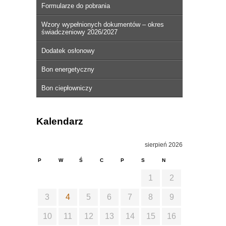
Formularze do pobrania
Wzory wypełnionych dokumentów – okres
świadczeniowy 2026/2027
Dodatek osłonowy
Bon energetyczny
Bon ciepłowniczy
Kalendarz
sierpień 2026
P
W
Ś
C
P
S
N
1
2
3
4
5
6
7
8
9
10
11
12
13
14
15
16