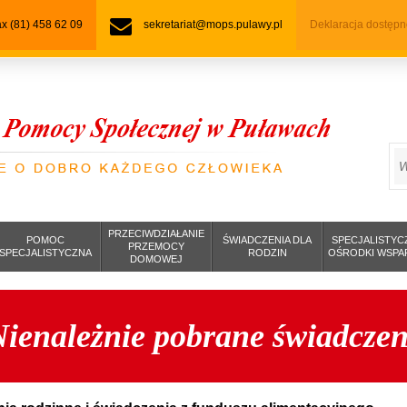
fax (81) 458 62 09
sekretariat@mops.pulawy.pl
Deklaracja dostępn
S
PRZECIWDZIAŁANIE
POMOC
ŚWIADCZENIA DLA
SPECJALISTYC
PRZEMOCY
SPECJALISTYCZNA
RODZIN
OŚRODKI WSPA
DOMOWEJ
ienależnie pobrane świadczen