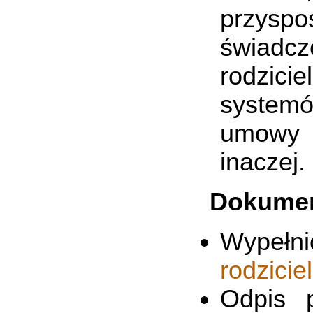
przysp
świadcz
rodzici
systemó
umowy 
inaczej.
Dokume
Wypełn
rodzicie
Odpis 