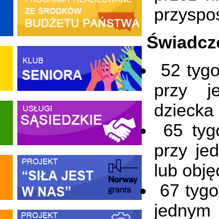
przyspos
Świadcze
52 tygo
przy j
dziecka 
65 tygo
przy je
lub obję
67 tygo
jednym 