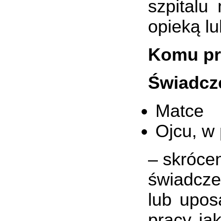
szpitalu
opieką l
Komu pr
Świadcze
Matce
Ojcu, w
– skróce
świadcze
lub upos
pracy ja