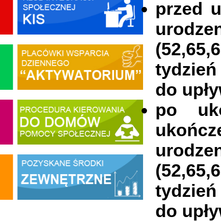
przed u
urodze
(52,65
tydzień
do upły
po uko
ukońc
urodz
(52,65,
tydzień
do upły