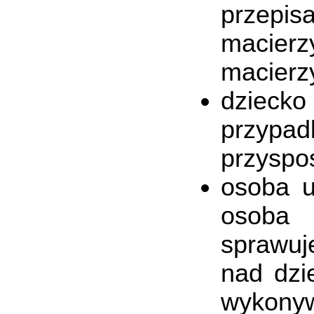
przepi
macierz
macierzy
dziecko
przypa
przyspos
osoba u
osoba p
sprawuj
nad dzi
wykony