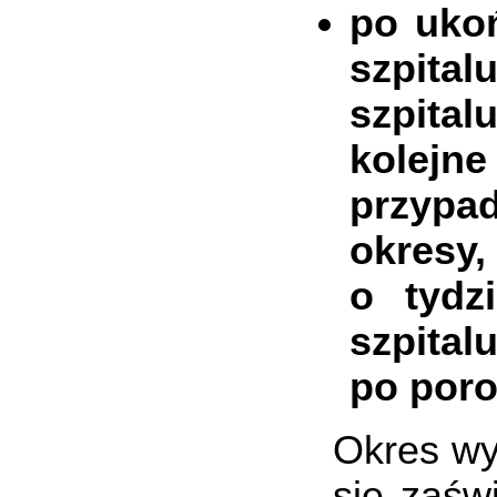
po ukoń
szpita
szpital
kolejne
przypad
okresy,
o tydz
szpital
po poro
Okres wy
się zaśw