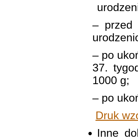
urodzen
– przed 
urodzeni
– po uko
37. tygo
1000 g;
– po ukoń
Druk wz
Inne do