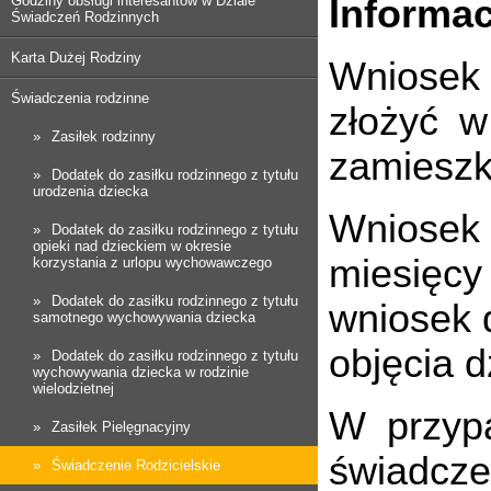
Godziny obsługi interesantów w Dziale
Informac
Świadczeń Rodzinnych
Karta Dużej Rodziny
Wniosek 
Świadczenia rodzinne
złożyć 
Zasiłek rodzinny
zamieszk
Dodatek do zasiłku rodzinnego z tytułu
urodzenia dziecka
Wniosek 
Dodatek do zasiłku rodzinnego z tytułu
opieki nad dzieckiem w okresie
miesięcy
korzystania z urlopu wychowawczego
Dodatek do zasiłku rodzinnego z tytułu
wniosek 
samotnego wychowywania dziecka
objęcia d
Dodatek do zasiłku rodzinnego z tytułu
wychowywania dziecka w rodzinie
wielodzietnej
W przypa
Zasiłek Pielęgnacyjny
świadcze
Świadczenie Rodzicielskie