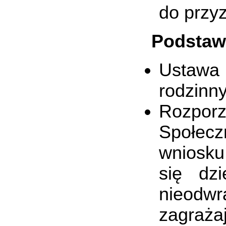
do przyz
Podstaw
Ustawa 
rodzinn
Rozporz
Społecz
wniosku
się dz
nieodwr
zagraża