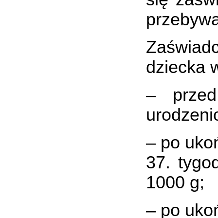
przebywa
Zaświadc
dziecka w
– przed 
urodzeni
– po uko
37. tygo
1000 g;
– po ukoń