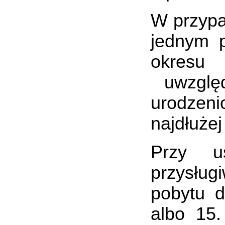
W przypa
jednym p
okresu p
uwzględ
urodzeni
najdłużej
Przy u
przysług
pobytu d
albo 15.