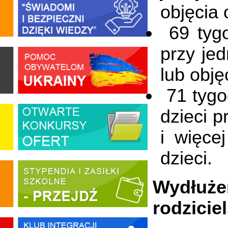
objęcia 
69 tygo
przy je
lub obję
71 tygo
dzieci p
i więce
dzieci.
Wydłuże
rodzicie