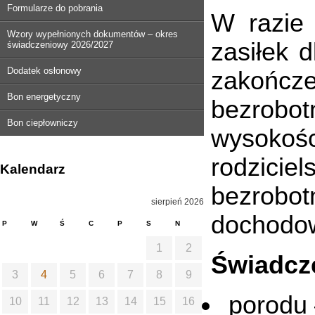
Formularze do pobrania
W razie 
Wzory wypełnionych dokumentów – okres
zasiłek 
świadczeniowy 2026/2027
Dodatek osłonowy
zakończe
Bon energetyczny
bezrobot
Bon ciepłowniczy
wysoko
rodzici
Kalendarz
bezrobot
sierpień 2026
dochodow
P
W
Ś
C
P
S
N
1
2
Świadcze
3
4
5
6
7
8
9
porodu 
10
11
12
13
14
15
16