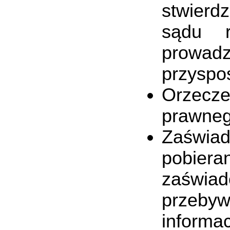
stwierd
sądu r
prowad
przyspo
Orzecze
prawneg
Zaświad
pobier
zaświa
przeby
informa