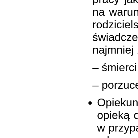
na warun
rodzici
świadcz
najmniej 
– śmierci
– porzuc
Opiekun
opieką 
w przyp