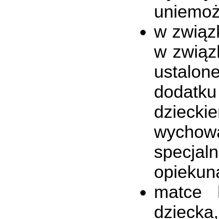
uniemożl
w związ
w związ
ustalo
dodatku
dzieck
wychow
specjal
opiekun
matce 
dzieck