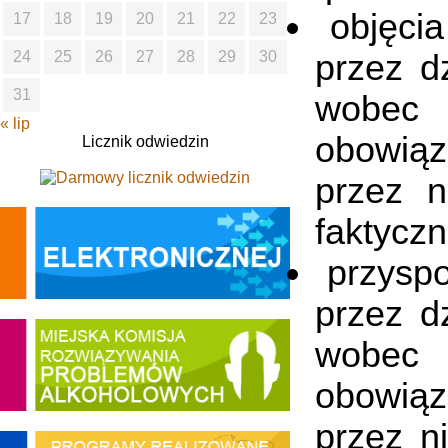
objęcia
17
18
19
20
21
22
23
przez d
24
25
26
27
28
29
30
31
wobec 
« lip
obowiąz
Licznik odwiedzin
przez n
faktyczn
przyspo
przez d
wobec 
obowiąz
przez n