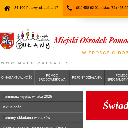
24-100 Puławy, ul. Leśna 17
(81) 458 62 01, tel/fax (81) 458 6
POMOC
POMOC
O NAS AKTUALNOŚCI
REJONY DZIAŁANIA
ŚRODOWISKOWA
SPECJALIST
Terminarz wypłat w roku 2026
Świad
Aktualności
Terminy składania wniosków