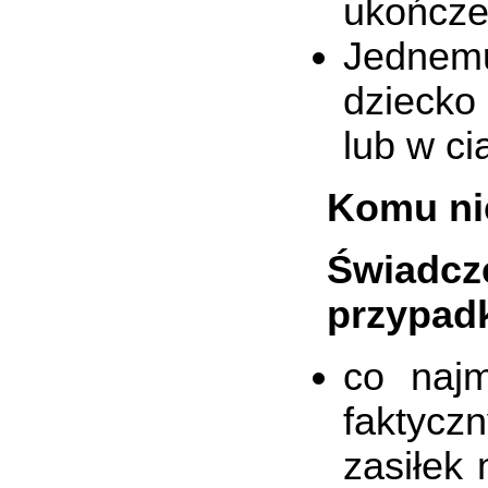
ukończen
Jednemu
dziecko
lub w ci
Komu ni
Świadcz
przypadk
co najm
faktycz
zasiłek