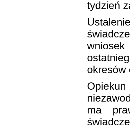
tydzień z
Ustaleni
świadcze
wniosek
ostatnie
okresów 
Opiekun
niezawod
ma praw
świadcze