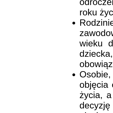
odrocze
roku życ
Rodzini
zawodow
wieku d
dziecka
obowiąz
Osobie,
objęcia
życia, 
decyzj