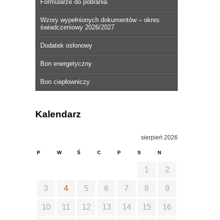
Formularze do pobrania
Wzory wypełnionych dokumentów – okres
świadczeniowy 2026/2027
Dodatek osłonowy
Bon energetyczny
Bon ciepłowniczy
Kalendarz
sierpień 2026
P
W
Ś
C
P
S
N
1
2
3
4
5
6
7
8
9
10
11
12
13
14
15
16