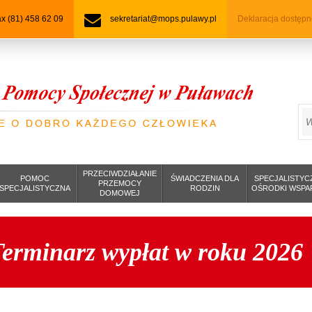
fax (81) 458 62 09
sekretariat@mops.pulawy.pl
Deklaracja dostępn
S
PRZECIWDZIAŁANIE
POMOC
ŚWIADCZENIA DLA
SPECJALISTYC
PRZEMOCY
SPECJALISTYCZNA
RODZIN
OŚRODKI WSPA
DOMOWEJ
Terminarz wypłat w roku 2026