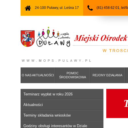
24-100 Puławy, ul. Leśna 17
(81) 458 62 01, tel/
POMOC
O NAS AKTUALNOŚCI
REJONY DZIAŁANIA
ŚRODOWISKOWA
Terminarz wypłat w roku 2026
Aktualności
Terminy składania wniosków
Godziny obsługi interesantów w Dziale