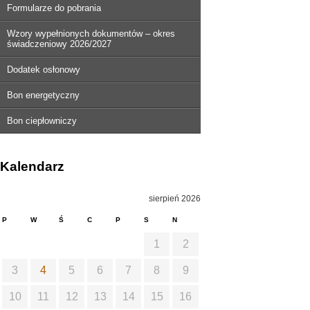
Formularze do pobrania
Wzory wypełnionych dokumentów – okres
świadczeniowy 2026/2027
Dodatek osłonowy
Bon energetyczny
Bon ciepłowniczy
Kalendarz
sierpień 2026
P
W
Ś
C
P
S
N
1
2
3
4
5
6
7
8
9
10
11
12
13
14
15
16