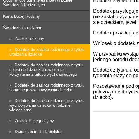
Godziny obsługi interesantów w Dziale
Dodatek z tytułu ur
Świadczeń Rodzinnych
Dodatek przysługuje
Karta Dużej Rodziny
nie został przyznan
się dzieckiem, jeżel
Świadczenia rodzinne
Dodatek przysługuje
Zasiłek rodzinny
Wniosek o dodatek z 
Dodatek do zasiłku rodzinnego z tytułu
W przypadku wystąpi
urodzenia dziecka
jednego porodu doda
Dodatek do zasiłku rodzinnego z tytułu
opieki nad dzieckiem w okresie
Dodatek z tytułu uro
korzystania z urlopu wychowawczego
tygodnia ciąży do po
Dodatek do zasiłku rodzinnego z tytułu
Pozostawanie pod o
samotnego wychowywania dziecka
położną (nie dotyczy
dziecko).
Dodatek do zasiłku rodzinnego z tytułu
wychowywania dziecka w rodzinie
wielodzietnej
Zasiłek Pielęgnacyjny
Świadczenie Rodzicielskie