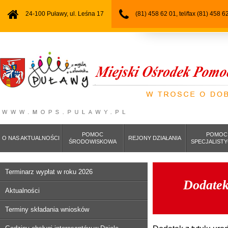
24-100 Puławy, ul. Leśna 17
(81) 458 62 01, tel/fax (81) 458 6
POMOC
POMOC
O NAS AKTUALNOŚCI
REJONY DZIAŁANIA
ŚRODOWISKOWA
SPECJALIST
Terminarz wypłat w roku 2026
Dodatek 
Aktualności
Terminy składania wniosków