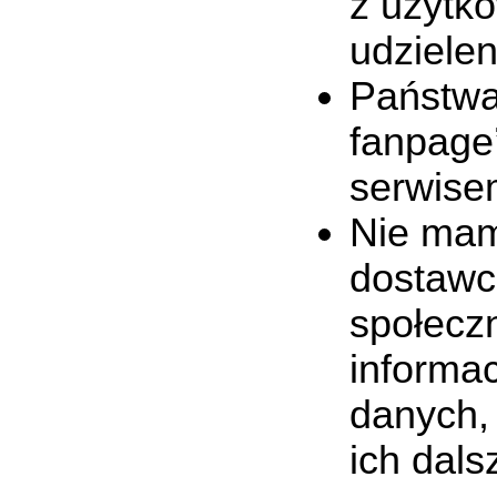
z użytk
udzielen
Państwa
fanpage
serwise
Nie mam
dostawc
społeczn
informac
danych,
ich dal