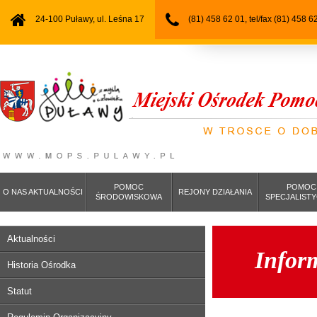
24-100 Puławy, ul. Leśna 17
(81) 458 62 01, tel/fax (81) 458 6
POMOC
POMOC
O NAS AKTUALNOŚCI
REJONY DZIAŁANIA
ŚRODOWISKOWA
SPECJALIST
Aktualności
Infor
Historia Ośrodka
Statut