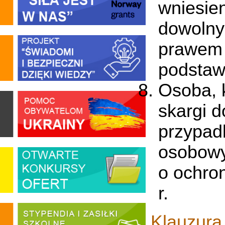
wniesie
dowolny
prawem 
podstawi
Osoba, 
skargi 
przypad
osobowy
o ochro
r.
Klauzura