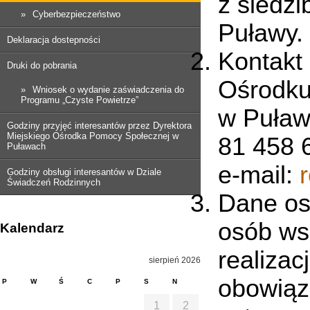
z siedzi
Cyberbezpieczeństwo
Puławy.
Deklaracja dostepności
Kontakt
Druki do pobrania
Ośrodku
Wniosek o wydanie zaświadczenia do
Programu „Czyste Powietrze”
w Puława
Godziny przyjęć interesantów przez Dyrektora
Miejskiego Ośrodka Pomocy Społecznej w
81 458 6
Puławach
e-mail:
Godziny obsługi interesantów w Dziale
Świadczeń Rodzinnych
Dane os
osób ws
Kalendarz
realiza
sierpień 2026
obowiąz
P
W
Ś
C
P
S
N
1
2