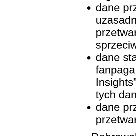
dane pr
uzasadn
przetwa
sprzeciw
dane st
fanpaga
Insight
tych da
dane pr
przetwa