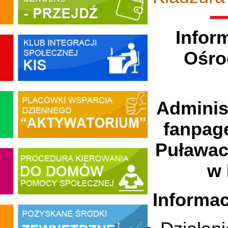
Infor
Ośro
Adminis
fanpag
Puławac
w 
Informac