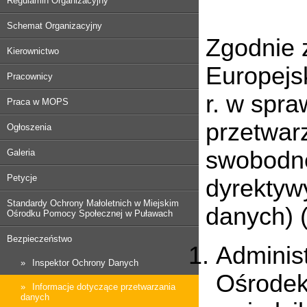
Regulamin Organizacyjny
Schemat Organizacyjny
Zgodnie z
Kierownictwo
Europejs
Pracownicy
r. w spr
Praca w MOPS
przetwar
Ogłoszenia
swobodne
Galeria
Petycje
dyrektyw
Standardy Ochrony Małoletnich w Miejskim
danych) (
Ośrodku Pomocy Społecznej w Puławach
Bezpieczeństwo
Adminis
Inspektor Ochrony Danych
Ośrodek
Informacje dotyczące przetwarzania
danych