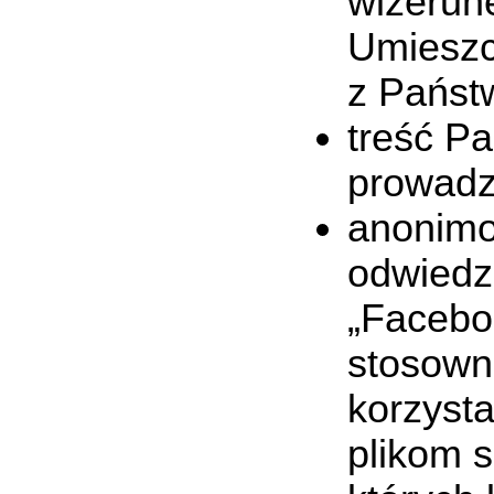
wizerune
Umieszc
z Państ
treść P
prowadz
anonimo
odwiedz
„Facebo
stosown
korzyst
plikom s