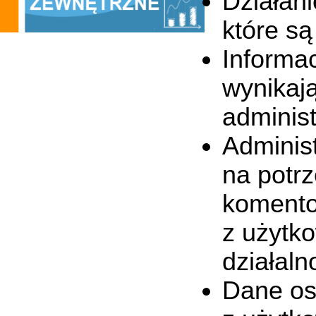
Działan
które s
Informac
wynikaj
adminis
Adminis
na potr
komento
z użytk
działaln
Dane os