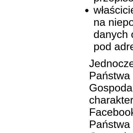
właścic
na niep
danych 
pod ad
Jednocze
Państwa 
Gospodar
charakte
Facebook
Państwa 