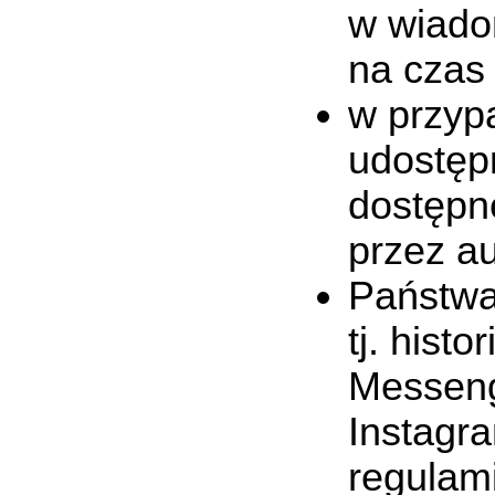
w wiado
na czas
w przyp
udostęp
dostępn
przez au
Państwa
tj. hist
Messenge
Instagr
regulam