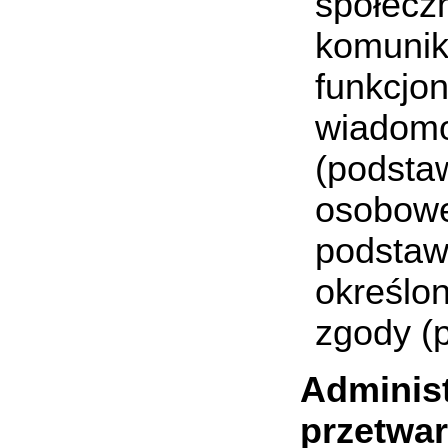
społeczn
komunik
funkcjo
wiadomo
(podstaw
osobowe
podstawi
określon
zgody (p
Adminis
przetwar