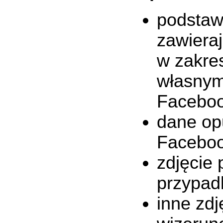
podstaw
zawieraj
w zakre
własnym
Faceboo
dane op
Faceboo
zdjęcie 
przypad
inne zdj