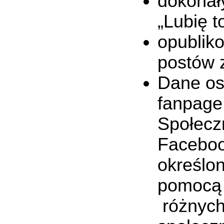
dokonały
„Lubię t
opublik
postów 
Dane os
fanpage
Społecz
Faceboo
określo
pomocą 
różnych