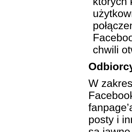
których
użytkow
połącze
Faceboo
chwili o
Odbiorc
W zakres
Facebook
fanpage’a
posty i 
są jawne