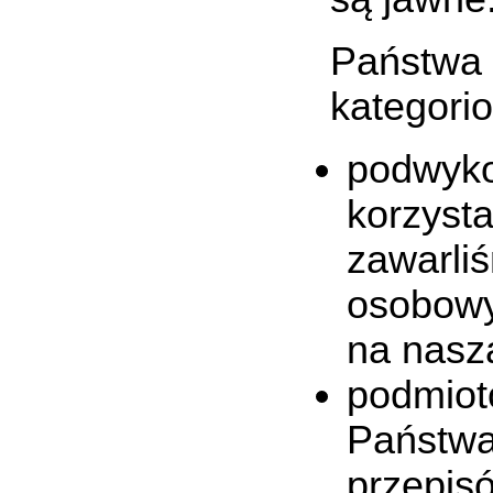
Państwa 
kategori
podwyko
korzyst
zawarli
osobowy
na naszą
podmiot
Państwa
przepis