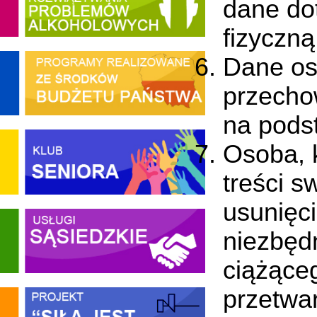
dane do
fizyczną
Dane os
przecho
na pods
Osoba, 
treści 
usunięci
niezbęd
ciążące
przetwa