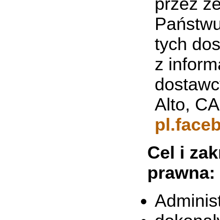
przez z
Państwu
tych do
z infor
dostawcy
Alto, C
pl.face
Cel i za
prawna:
Adminis