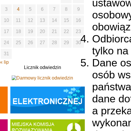
ustawow
3
4
5
6
7
8
9
osobowyc
10
11
12
13
14
15
16
obowiąz
17
18
19
20
21
22
23
Odbiorc
24
25
26
27
28
29
30
tylko n
31
Dane os
« lip
Licznik odwiedzin
osób ws
państwa 
dane do
a przek
wykonan