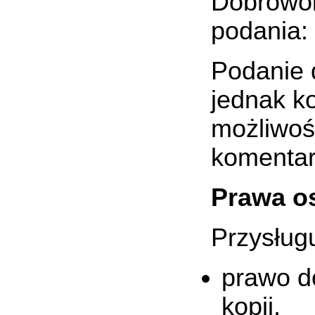
Dobrowol
podania:
Podanie 
jednak k
możliwoś
komenta
Prawa os
Przysług
prawo d
kopii,