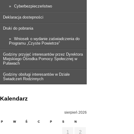
Cyberbezpieczeństwo
Deklaracja dostepności
Druki do pobrania
Wniosek o wydanie zaświadczenia do
Programu „Czyste Powietrze”
Godziny przyjęć interesantów przez Dyrektora
Miejskiego Ośrodka Pomocy Społecznej w
Puławach
Godziny obsługi interesantów w Dziale
Świadczeń Rodzinnych
Kalendarz
sierpień 2026
P
W
Ś
C
P
S
N
1
2