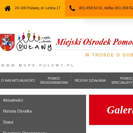
24-100 Puławy, ul. Leśna 17
(81) 458 62 01, tel/fax (81) 458 6
POMOC
POMOC
O NAS AKTUALNOŚCI
REJONY DZIAŁANIA
ŚRODOWISKOWA
SPECJALIST
Aktualności
Galer
Historia Ośrodka
Statut