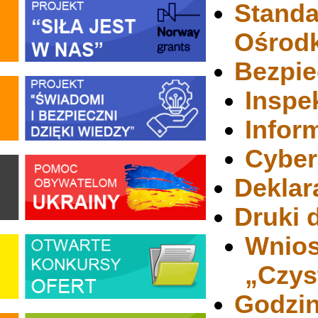
Standa
Ośrod
Bezpi
Inspe
Infor
Cyber
Deklar
Druki 
Wnios
„Czys
Godzin