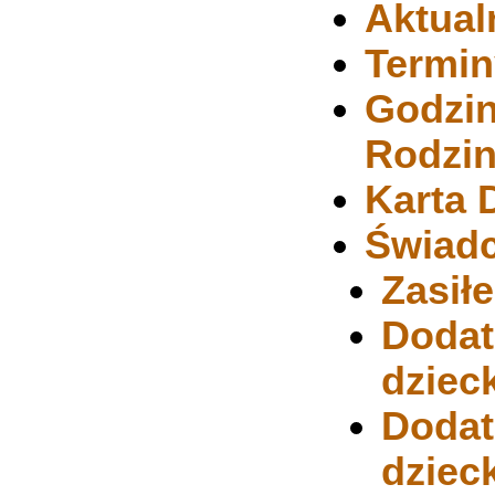
Aktual
Termin
Godzin
Rodzi
Karta 
Świadc
Zasił
Dodat
dziec
Dodat
dziec