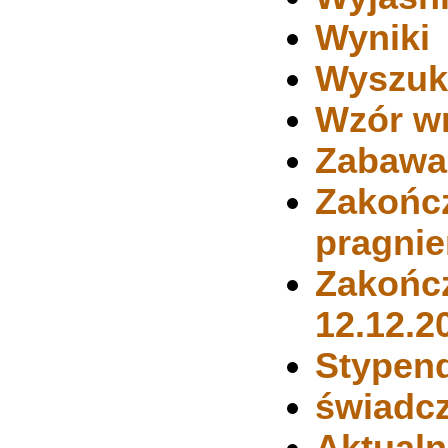
Wyniki
Wyszuk
Wzór w
Zabawa 
Zakończ
pragnie
Zakończ
12.12.20
Stypend
świadcz