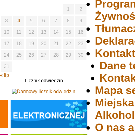
Progra
1
2
Żywnoś
3
4
5
6
7
8
9
Tłumac
10
11
12
13
14
15
16
Deklara
17
18
19
20
21
22
23
Kontak
24
25
26
27
28
29
30
Dane t
31
Kontak
« lip
Licznik odwiedzin
Mapa s
Miejsk
Alkoho
O nas a