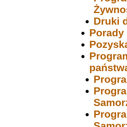
Żywno
Druki 
Porady
Pozyska
Program
państw
Progra
Progra
Samorz
Progra
Samorz