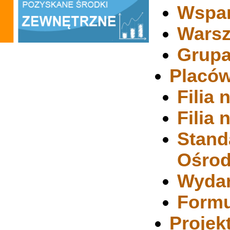
Wspar
Warsz
Grupa
Placów
Filia 
Filia 
Stand
Ośrod
Wydar
Formu
Projek