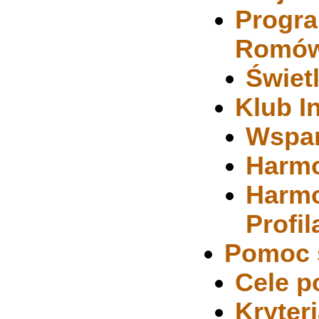
Progra
Romów 
Świet
Klub I
Wspar
Harmo
Harmo
Profil
Pomoc 
Cele p
Kryter