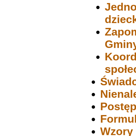
Jedno
dziec
Zapom
Gmin
Koord
społe
Świadc
Nienal
Postęp
Formul
Wzory 