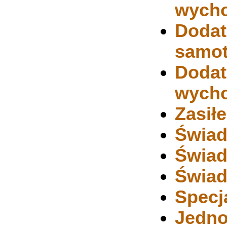
wych
Dodat
samot
Dodat
wycho
Zasił
Świad
Świad
Świad
Specj
Jedno