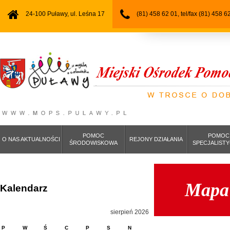
24-100 Puławy, ul. Leśna 17
(81) 458 62 01, tel/fax (81) 458 6
POMOC
POMOC
O NAS AKTUALNOŚCI
REJONY DZIAŁANIA
ŚRODOWISKOWA
SPECJALIST
Mapa 
Kalendarz
sierpień 2026
P
W
Ś
C
P
S
N