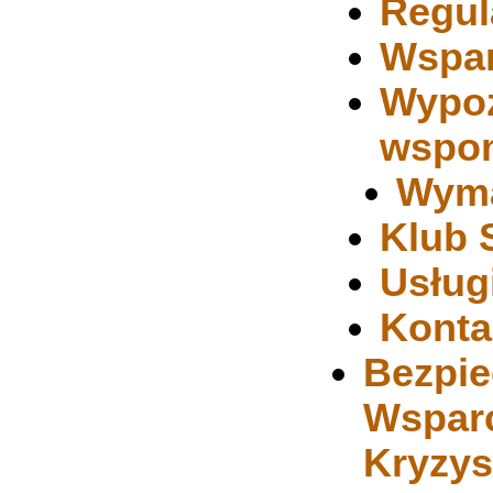
Regul
Wspar
Wypoż
wspo
Wyma
Klub 
Usług
Konta
Bezpie
Wsparc
Kryzys