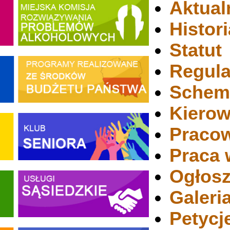
Aktual
Histor
Statut
Regula
Schema
Kierow
Praco
Praca
Ogłosz
Galeri
Petycj