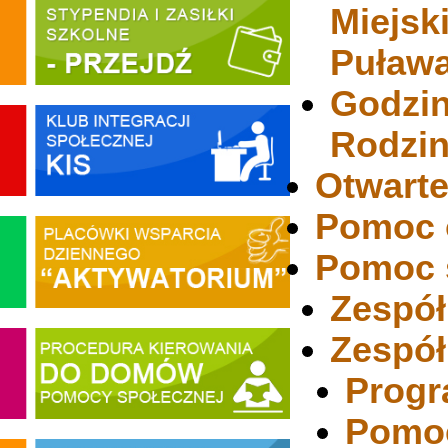
Miejsk
Puław
Godzin
Rodzi
Otwarte
Pomoc 
Pomoc s
Zespół
Zespół
Progr
Pomoc