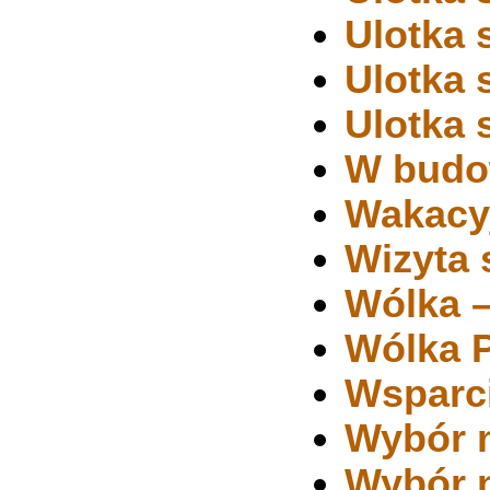
Ulotka 
Ulotka 
Ulotka 
W budo
Wakacyj
Wizyta 
Wólka –
Wólka P
Wsparc
Wybór n
Wybór n