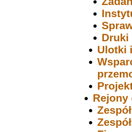
Zadan
Insty
Spraw
Druki
Ulotki
Wsparc
przem
Projek
Rejony 
Zespół
Zespół