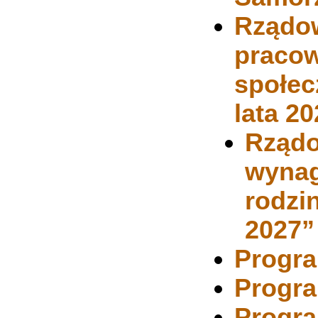
Rządo
pracow
społec
lata 2
Rządo
wynag
rodzin
2027”
Progra
Progra
Progra